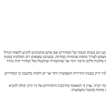
הטן הם בטווח הגבוה של המחירים אם אתם מתכוונים להגיע לתפוח הגדול
מש לצורך טיסות פניומיות במדינה, במנהטן נמצאים רוב המלונות במגוון
 תוכלו כמובן למצוא באזורים שונים באי מלונות זולים הרבה יותר אך שהתמורה שתקבלו מול המחיר יהיה נהדר
 לניו יורק בעונת התיירות השמשית יותר אך יש לקחת בחשבון כי המחירים
קרה. נציין כי הסאבווי (הרכבת התחתית) של ניו יורק יכולה להביא
ו מהווה פקטור משמעותי.