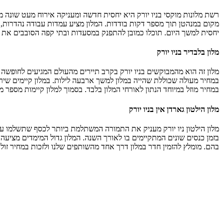
רשת מלונות מוקסי בניו יורק היא יחסית חדשה ומעניקה אירוח מעט שונה מ
מקום במנהטן תוך מספר דקות בודדות. המלון מציע עמדות עבודה נהדרות, א
יחסית למשך היום. תוכלו כמובן להתפנק במסעדות ובתי קפה הסובבים את ה
מלון בלבדיר בניו יורק
מלון זה הוא מהמבוקשים בניו יורק בקרב תיירים מהעולם המגיעים לחופשה ב
במחיר מעולה שכוללת שהייה במלון למשך ארבעה לילות. במלון קיימים שירו
במחיר מוזל במיוחד הנתון לאורחי המלון בלבד. בסמוך למלון קיימות מספר מ
מלון הילטון גארדן אין בניו יורק
מלון הילטון ניו יורק מעניק את התמורה המשתלמת ביותר לכסף שתשלמו ע
בזמן כנסים שונים המתקיימים בו לאורך השנה. המלון גדול המימדים מציע
בהם. מומלץ להזמין חדר במלון דרך אחד מהשותפים שלנו ולזכות במחיר זול