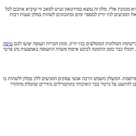
מכוונת אליו. מלון זה נמצא במידטאון ונגיש לסאב ווי שיביא אתכם לכל
ו המגיעים לניו יורק למספר ימים ומתכוונים לשהות במלון שעות רבות
שימת המולונות המומלצים בניו יורק. מגוון חברות תעופה יציעו לכם
טיסה
ן. תוכלו כבר בזמן ההזמנה לבקש איסוף משדה התעופה באמצעות נהג פרטי
ורסמת. המשלון משמש הרבה אנשי עסקים המגיעים ללון במלון ולשהות בו
בן להתענג על ביקור בבר האיכותי בקוקטיילים נהדרים שהמלון מתהדר