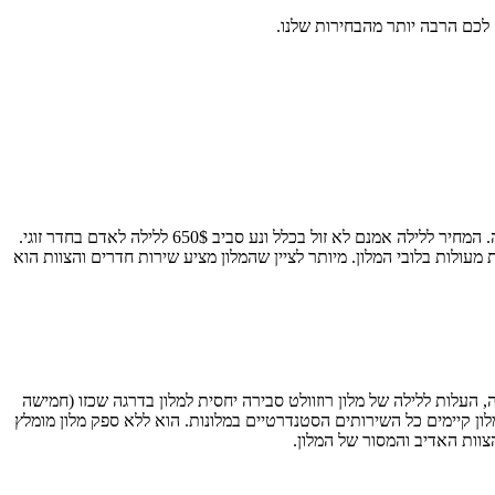
 לכם הרבה יותר מהבחירות שלנו.
הוא אחד מהמלונות הידועים בעיר. מלון יוקרתי ואם אתם ממש מעוניינים להתפנק בחופשת ירח דבש מומלץ לבחון את המלון הזה. המחיר ללילה אמנם לא זול בכלל ונע סביב 650$ ללילה לאדם בחדר זוגי.
ולות בלובי המלון. מיותר לציין שהמלון מציע שירות חדרים והצוות הוא
 העלות ללילה של מלון רוזוולט סבירה יחסית למלון בדרגה שכזו (חמישה
ע גם ל-300$ בעונת התיירות בעיר, קרי, ביולי או באוגוסט. במלון קיימים כל השירותים הסטנדרטיים במלונות. הוא ללא ספק מלון מומלץ
צוות האדיב והמסור של המלון.