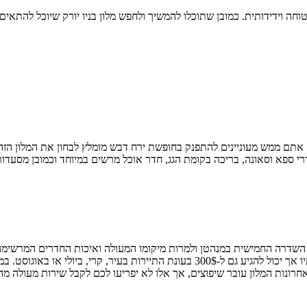
וחה וידידותית. כמובן שתוכלו להמשיך ולחפש מלון בניו יורק שיוכל להתאים
ספא וסאונה, בריכה בקומת הגג, חדר אוכל מרשים במיוחד וכמובן מסעדות מע
על השדרה החמישית במנהטן ולמרות מיקומו המעולה ואיכות החדרים המרשימה,
כוכבים). המחיר ללילה לאדם בחדר זוגי עומד על 170$ בממוצע בעונת הסתיו אך יכול להגי
אחרונות המלון עובר שיפוצים, אך אלו לא יפריעו לכם לקבל שירות מעולה מה