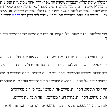
כוללת טיסה ומלון (והעברות משדה התעופה) דרך אחת מסוכנויות הנסיעות היד
בינלאומיים הידועים כגון בוקינג ודומיו. ההבדל לאדם יכול להגיע למאות ש
ילות בודדים. עלות של חבילת נופש הכוללת טיסות ומלון נעה סביב 1200$ לשלושה או ארבעה לילות כאשר הלינה 
 כמו
דלתא
ויונייטד 
י המלונות על גבי מפות גוגל. הקטינו והגדילו את המפה כדי להתמקד באזור
ת.
דפות, בתחומי העניין ובמטרת הביקור שלך. הנה כמה אזורים פופולריים שכדא
ווירה שוקקת וגישה נוחה לאטרקציות רבות. חסרונות: יכול להיות צפוף ורועש.
טריק וקניות בשדרה החמישית. חסרונות: תנועת תיירים גבוהה ומחירים.סנטרל
אי להיסטוריה של הטבע, ותחושת מגורים יותר. חסרונות: הוסר מעט מההמולה
 חיי לילה תוססת. חסרונות: מיקום פחות מרכזי עבור סיורים מסורתיים.
ות ובוטיקים. חסרונות: פחות הומה ממידטאון, פחות מלונות גדולים.
תר בערבים, חיי לילה מוגבלים.