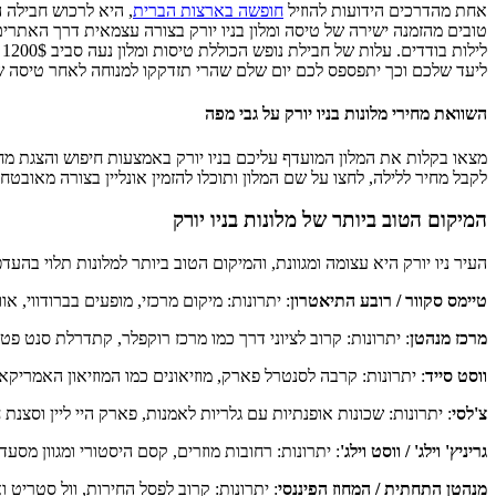
אחת מהדרכים הידועות להוזיל
חופשה בארצות הברית
, היא לרכוש חבילה ה
טובים מהזמנה ישירה של טיסה ומלון בניו יורק בצורה עצמאית דרך האתרים ה
ל
ליעד שלכם וכך יתפספס לכם יום שלם שהרי תזדקקו למנוחה לאחר טיסה של 11 שעות עם אחת מחברות התעופה שטסות לניו יורק
השוואת מחירי מלונות בניו יורק על גבי מפה
מצאו בקלות את המלון המועדף עליכם בניו יורק באמצעות חיפוש והצגת מחיר
לקבל מחיר ללילה, לחצו על שם המלון ותוכלו להזמין אונליין בצורה מאובטח
המיקום הטוב ביותר של מלונות בניו יורק
העיר ניו יורק היא עצומה ומגוונת, והמיקום הטוב ביותר למלונות תלוי בהע
טיימס סקוור / רובע התיאטרון
: יתרונות: מיקום מרכזי, מופעים בברודווי, א
מרכז מנהטן
: יתרונות: קרוב לציוני דרך כמו מרכז רוקפלר, קתדרלת סנט פ
ווסט סייד
: יתרונות: קרבה לסנטרל פארק, מוזיאונים כמו המוזיאון האמריק
צ'לסי
: יתרונות: שכונות אופנתיות עם גלריות לאמנות, פארק היי ליין וסצנת
גריניץ' וילג' / ווסט וילג'
: יתרונות: רחובות מוזרים, קסם היסטורי ומגוון מסעד
מנהטן התחתית / המחוז הפיננסי
: יתרונות: קרוב לפסל החירות, וול סטריט ואנדרטת ה-11 בספטמבר. אזור מגורים ועסקים הולך וגדל. חסרונות: שקט יו