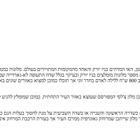
טן, האי המדהים בניו יורק והאחד מהמקומות המתויירים בעולם. מלונות במנ
מספר מלונות מומלצים בניו יורק ובעיקר בגלל שדה התעופה לא-גארדייה שמש
רמות ומחירים. העלות של לילה באחד מהמלונות המומלצים במנהטן נע סביב 800 ש"ח ללילה לאדם בחדר זוגי אך
כמובן מלון צ'לסי המפורסם שנמצא באזור העיר התחתית. כמובן שמומלץ להגיע
בשדרה הראשונה והשנייה או בשדה השביעית על מנת לחסוך בעלות הגם ככה י
ור מלון שייתכן שמרוחק גאוגרפית ממרכז העיר אך בעזרת הרכבת המרחק אינ