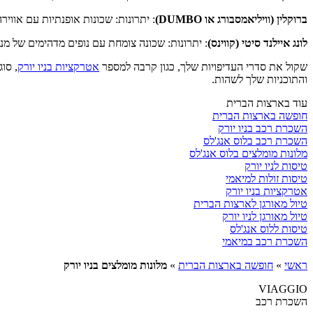
ברוקלין (וויליאמסבורג או DUMBO)
: יתרונות: שכונות אופנתיות עם אווי
לונג איילנד סיטי (קווינס)
: יתרונות: שכונה צומחת עם נופים מדהימים של מנה
שקול את סדרי העדיפויות שלך, כגון קרבה למספר
אטרקציות בניו יורק
, סו
והתוכניות שלך לשהות.
עוד בארצות הברית
חופשה בארצות הברית
השכרת רכב בניו יורק
השכרת רכב בלוס אנג'לס
מלונות מומלצים בלוס אנג'לס
טיסות לניו יורק
טיסות זולות למיאמי
אטרקציות בניו יורק
טיול מאורגן לארצות הברית
טיול מאורגן לניו יורק
טיסות ללוס אנג'לס
השכרת רכב במיאמי
ראשי
»
חופשה בארצות הברית
»
מלונות מומלצים בניו יורק
VIAGGIO
השכרת רכב