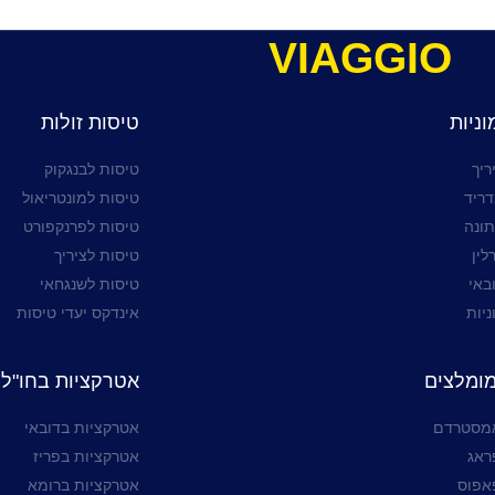
VIAGGIO
ניות
טיסות זולות
ריך
טיסות לבנגקוק
דריד
טיסות למונטריאול
תונה
טיסות לפרנקפורט
לין
טיסות לציריך
באי
טיסות לשנגחאי
ניות
אינדקס יעדי טיסות
מומלצים
אטרקציות בחו"ל
אמסטרדם
אטרקציות בדובאי
ראג
אטרקציות בפריז
אפוס
אטרקציות ברומא