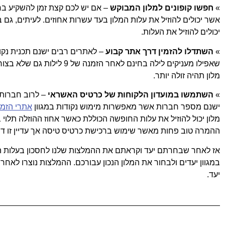
»
חפשו קופונים למלון המבוקש
– אם יש לכם קצת זמן להשקיע בחי
אשר יכולים להוזיל את עלות המלון בעד עשרות אחוזים. לעיתים, ג
יכולים להוזיל את העלות.
»
השתדלו להזמין דרך אתר קבוע
– לאתרים רבים ישנם תכנית נקו
שאפילו מעניקים לילה בחינם לאחר
מלון תהיה זולה יותר.
»
השתמשו במועדון הלקוחות של כרטיס האשראי
– לרוב חברות 
ישנם מספר חברות אשר מאפשרות מימוש נקודות במגוון
אתרי הזמנ
מלון יכול להוזיל את עלות החופשה הכוללת כאשר אחוז ההוזלה תלו
ההמרה טוב פחות מאשר שימוש ברכישת כרטיס טיסה אך עדיין זו דר
אז לאחר שבחרתם יעד וקראתם את ההמלצות שלנו לחסכון בעלות ה
במגוון יעדים ולבחור את המלון הנכון עבורכם. ההמלצות נוצרו לאחר 
יעד.