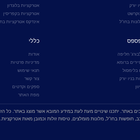
 יורק
אטרקציות בלונדון
וקרשט
אטרקציות בקפריסין
ונות בחו"ל
אינדקס אטרקציות בחו
פספס
כללי
בורג' חליפה
אודות
יירים ברומא
מדיניות פרטיות
בלימסול
תנאי שימוש
 בניו יורק
צור קשר
ון
ספקים וקדטים
מפת האתר
, חופשות בחו"ל, מלונות מומלצים, טיסות זולות וכמובן מאות אטרקציות.