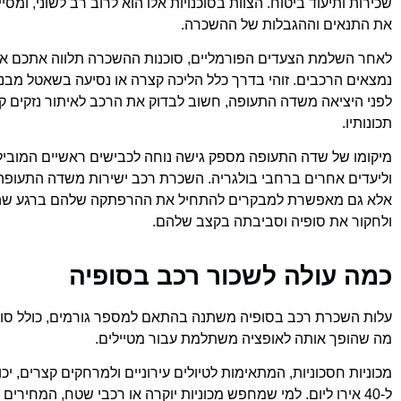
שכירות ותיעוד ביטוח. הצוות בסוכנויות אלו הוא לרוב רב לשוני, ומסיי
את התנאים וההגבלות של ההשכרה.
לאחר השלמת הצעדים הפורמליים, סוכנות ההשכרה תלווה אתכם אל 
נמצאים הרכבים. זוהי בדרך כלל הליכה קצרה או נסיעה בשאטל מבניי
לפני היציאה משדה התעופה, חשוב לבדוק את הרכב לאיתור נזקים קי
תכונותיו.
מיקומו של שדה התעופה מספק גישה נוחה לכבישים ראשיים המוביל
וליעדים אחרים ברחבי בולגריה. השכרת רכב ישירות משדה התעופה 
אלא גם מאפשרת למבקרים להתחיל את ההרפתקה שלהם ברגע שהם
ולחקור את סופיה וסביבתה בקצב שלהם.
כמה עולה לשכור רכב בסופיה
עלות השכרת רכב בסופיה משתנה בהתאם למספר גורמים, כולל סוג ה
מה שהופך אותה לאופציה משתלמת עבור מטיילים.
ל-40 אירו ליום. למי שמחפש מכוניות יוקרה או רכבי שטח, המחירים יכולים להתחיל מ-50 אירו ליום ולעלות כלפי מעלה, בהתאם לדגם ולשירותים.