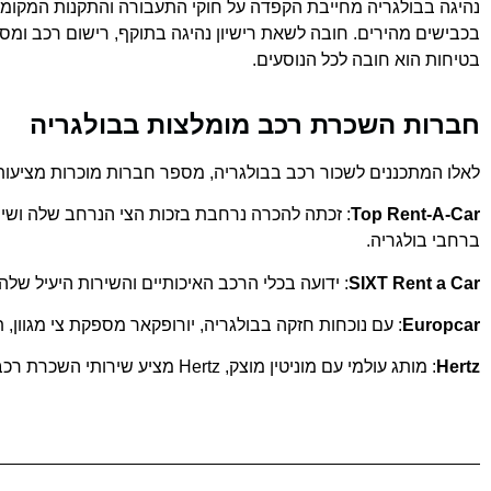
בכבישים מהירים. חובה לשאת רישיון נהיגה בתוקף, רישום רכב ומסמכ
בטיחות הוא חובה לכל הנוסעים.
חברות השכרת רכב מומלצות בבולגריה
לאלו המתכננים לשכור רכב בבולגריה, מספר חברות מוכרות מציעות
Top Rent-A-Car
: זכתה להכרה נרחבת בזכות הצי הנרחב שלה ושירות
ברחבי בולגריה.
SIXT Rent a Car
: ידועה בכלי הרכב האיכותיים והשירות היעיל שלה, SIXT מציעה שירותי השכרת רכב בערים גדולות ובשדות תעופה, המספקים מגוון תקציבים והעד
Europcar
: עם נוכחות חזקה בבולגריה, יורופקאר מספקת צי מגוון
Hertz
: מותג עולמי עם מוניטין מוצק, Hertz מציע שירותי השכרת רכב אמינים בבולגריה, הכולל מגוון של כלי רכב מודרניים ומקומות השכרה נוחים.