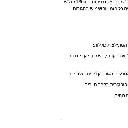
נהיגה בבולגריה מחייבת הקפדה על חוקי התעבורה והתקנות המקומיים. מגבלות המהירות הן בדרך כלל 50 קמ"ש באזורים עירוניים, 90 קמ"ש בכבישים פתוחים ו-130 קמ"ש
ם כל הזמן, והשימוש בחגורות
המומלצות כוללות:
עד יוקרתי, ויש לה מיקומים רבים
פופולרית בקרב תיירים.