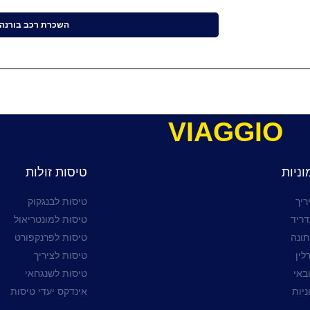
השכרת רכב בורנה
VIAGGIO
ניות
טיסות זולות
ריך
טיסות לבנגקוק
דריד
טיסות למונטריאול
תונה
טיסות לפרנקפורט
לין
טיסות לציריך
באי
טיסות לשנגחאי
ניות
אינדקס יעדי טיסות