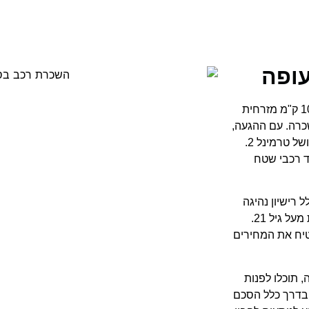
ופה
נמל התעופה של סופיה מציע חווית השכרת רכב חלקה. ממוקם רק 10 ק"מ מזרחית
כרה. עם ההגעה,
תוכלו למצוא דלפקי השכרת רכב רבים באולם ההגעה של טרמינל 1 ושל טרמינל 2.
עד רכבי שטח
רישיון נהיגה
תקף, כרטיס אשראי עבור הפיקדון, וברוב המקרים, הם צריכים להיות מעל גיל 21.
בטיח את המחירים
 תוכלו לפנות
 בדרך כלל הסכם