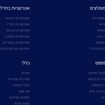
מומלצים
אטרקציות בחו"ל
אמסטרדם
אטרקציות בדובאי
ראג
אטרקציות בפריז
אפוס
אטרקציות ברומא
 יורק
אטרקציות בלונדון
וקרשט
אטרקציות בקפריסין
ונות בחו"ל
אינדקס אטרקציות בחו
פספס
כללי
בורג' חליפה
אודות
יירים ברומא
מדיניות פרטיות
בלימסול
תנאי שימוש
 בניו יורק
צור קשר
ון
ספקים וקדטים
מפת האתר