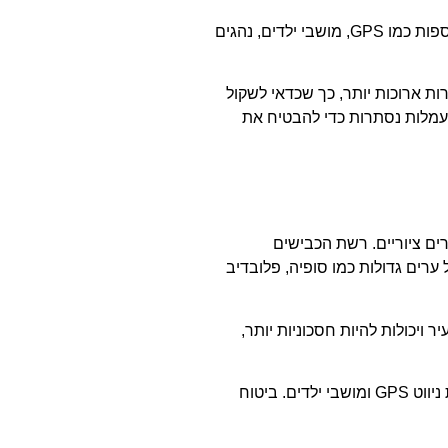
תעריפים אלו כוללים בדרך כלל כיסוי ביטוחי בסיסי, כגון אחריות צד ג' וויתור על נזקי התנגשות. עם זאת, חיובים נוספים עשויים לחול על תוספות כמו GPS, מושבי ילדים, נהגים
ת ארוכות יותר, כך שכדאי לשקול
עמלות נסתרות כדי להבטיח את
ים ציוריים. רשת הכבישים
ערים גדולות כמו סופיה, פלובדיב
ויכולות להיות חסכוניות יותר,
רוב חברות השכרת הרכב בבולגריה מציעות מגוון שירותים, כולל השכרות חד כיווניות, השכרות לטווח ארוך ואפשרויות נוספות כמו מערכות ניווט GPS ומושבי ילדים. ביטוח