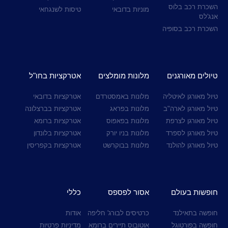
השכרת רכב בלוס
מוניות בדובאי
טיסות לשנגחאי
אנג'לס
השכרת רכב בסופיה
טיולים מאורגנים
מלונות מומלצים
אטרקציות בחו"ל
טיול מאורגן לאיטליה
מלונות באמסטרדם
אטרקציות בדובאי
טיול מאורגן לארה"ב
מלונות בפראג
אטרקציות בברצלונה
טיול מאורגן לצרפת
מלונות בפאפוס
אטרקציות ברומא
טיול מאורגן לספרד
מלונות בניו יורק
אטרקציות בלונדון
טיול מאורגן להולנד
מלונות בבוקרשט
אטרקציות בקפריסין
חופשות בעולם
אסור לפספס
כללי
חופשה בתאילנד
כרטיסים לבורג' חליפה
אודות
חופשה בפורטוגל
אוטובוס תיירים ברומא
מדיניות פרטיות