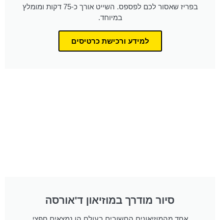
בפריז שאסור לכם לפספס. השייט אורך כ-75 דקות ומומלץ
במיוחד.
למידע ורכישת כרטיסים
סיור מודרך במוזיאון ד'אורסה
אחד מהמוזיאונים החשובים בעולם הו נמצאים חפצי