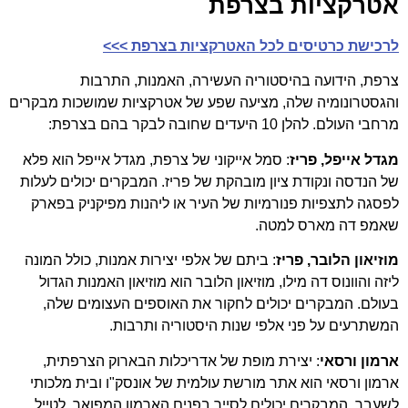
אטרקציות בצרפת
לרכישת כרטיסים לכל האטרקציות בצרפת >>>
צרפת, הידועה בהיסטוריה העשירה, האמנות, התרבות
והגסטרונומיה שלה, מציעה שפע של אטרקציות שמושכות מבקרים
מרחבי העולם. להלן 10 היעדים שחובה לבקר בהם בצרפת:
מגדל אייפל, פריז
: סמל אייקוני של צרפת, מגדל אייפל הוא פלא
של הנדסה ונקודת ציון מובהקת של פריז. המבקרים יכולים לעלות
לפסגה לתצפיות פנורמיות של העיר או ליהנות מפיקניק בפארק
שאמפ דה מארס למטה.
מוזיאון הלובר, פריז
: ביתם של אלפי יצירות אמנות, כולל המונה
ליזה והוונוס דה מילו, מוזיאון הלובר הוא מוזיאון האמנות הגדול
בעולם. המבקרים יכולים לחקור את האוספים העצומים שלה,
המשתרעים על פני אלפי שנות היסטוריה ותרבות.
ארמון ורסאי
: יצירת מופת של אדריכלות הבארוק הצרפתית,
ארמון ורסאי הוא אתר מורשת עולמית של אונסק"ו ובית מלכותי
לשעבר. המבקרים יכולים לסייר בפנים הארמון המפואר, לטייל