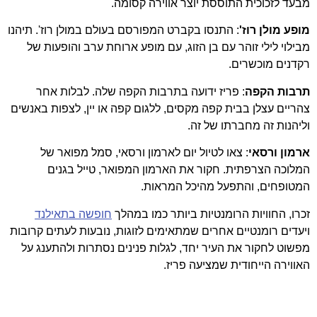
מבעד לזכוכית התוססת יוצר אווירה קסומה.
מופע מולן רוז'
: התנסו בקברט המפורסם בעולם במולן רוז'. תיהנו
מבילוי לילי זוהר עם בן הזוג, עם מופע ארוחת ערב והופעות של
רקדנים מוכשרים.
תרבות הקפה
: פריז ידועה בתרבות הקפה שלה. לבלות אחר
צהריים עצלן בבית קפה מקסים, ללגום קפה או יין, לצפות באנשים
וליהנות זה מחברתו של זה.
ארמון ורסאי
: צאו לטיול יום לארמון ורסאי, סמל מפואר של
המלוכה הצרפתית. חקור את הארמון המפואר, טייל בגנים
המטופחים, והתפעל מהיכל המראות.
זכרו, החוויות הרומנטיות ביותר כמו במהלך
חופשה בתאילנד
ויעדים רומנטיים אחרים שמתאימים לזוגות, נובעות לעתים קרובות
מפשוט לחקור את העיר יחד, לגלות פנינים נסתרות ולהתענג על
האווירה הייחודית שמציעה פריז.