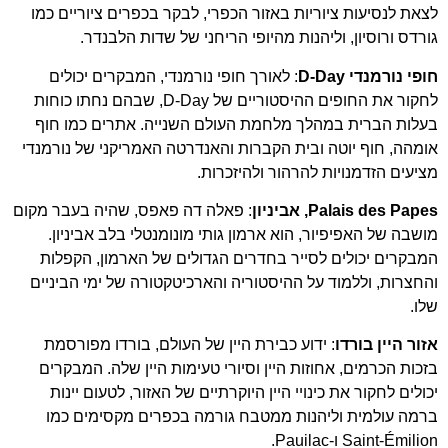
לצאת לנסיעות ציוריות באזור הכפרי, לבקר בכפרים ציוריים כמו
גורדס ורוסיון, וליהנות מהיופי הריחני של שדות הלבנדר.
חופי נורמנדי D-Day
: לאורך חופי נורמנדי, המבקרים יכולים
לחקור את החופים ההיסטוריים של D-Day, שבהם נחתו כוחות
בעלות הברית במהלך מלחמת העולם השנייה. אתרים כמו חוף
אומהה, חוף יוטה ובית הקברות והאנדרטה האמריקני של נורמנדי
מציעים הזדמנויות להרהור ולהיזכרות.
Palais des Papes, אביניון
: פאלה דה פאפס, שהיה בעבר מקום
מושבה של האפיפיור, הוא ארמון גותי מונומנטלי בלב אביניון.
המבקרים יכולים לסייר בחדרים הגדולים של הארמון, הקפלות
והחצרות, וללמוד על ההיסטוריה והארכיטקטורה של ימי הביניים
שלו.
אזור היין בורדו
: ידוע כבירת היין של העולם, בורדו מפורסמת
בזכות הכרמים, אחוזות היין וסיורי טעימות היין שלה. המבקרים
יכולים לחקור את כינויי היין היוקרתיים של האזור, לטעום יינות
ברמה עולמית וליהנות ממטבח גורמה בכפרים מקסימים כמו
Saint-Émilion ו-Pauilac.