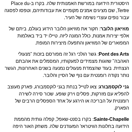
היסטורית הידועה במורשת האמנותית שלה. בקרו ב-Place du
Tertre, שם מציגים אמנים מקומיים את עבודותיהם, וטפסו לפסגה
עבור נופים עוצרי נשימה של העיר.
מוזיאון הלובר
: חקור את מוזיאון הלובר הידוע בעולם, ביתם של
אלפי יצירות אמנות, כולל המונה ליזה. טיילו יד ביד באולמות
המפוארים של המוזיאון והתפעלו מיצירות המופת.
Pont des Arts
: גשר הולכי רגל זה מפורסם בזכות "מנעולי
האהבה" שזוגות מצמידים למעקותיו, המסמלים את אהבתם
הנצחית. בעוד שהצמדת מנעולים נמנעה בשנים האחרונות, הגשר
נותר נקודה רומנטית עם נוף של הסיין והלובר.
גני לוקסמבורג
: צאו לטייל בנחת בגני לוקסמבורג, פארק מעוצב
להפליא עם מזרקות, פסלים וירק שופע. שכור סירה לשירה
רומנטית על הבריכה או הירגע על אחד הספסלים הרבים של
הפארק.
Sainte-Chapelle
: בקרו בסנט-שאפל, קפלה גותית מהממת
הידועה בחלונות הוויטראז' המעודנים שלה. משחק האור היפה