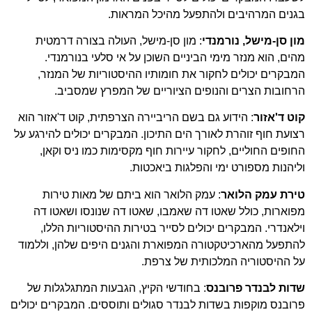
בגנים המרהיבים ולהתפעל מהיכל המראות.
מון סן-מישל, נורמנדי
: מון סן-מישל, העולה בצורה דרמטית
מהים, הוא מנזר מימי הביניים השוכן על אי סלעי בנורמנדי.
המבקרים יכולים לחקור את חומותיו ההיסטוריות של המנזר,
הרחובות הצרים והנופים הציוריים של המפרץ שמסביב.
קוט ד'אזור
: הידוע גם בשם הריביירה הצרפתית, קוט ד'אזור הוא
רצועת חוף זוהרת לאורך הים התיכון. המבקרים יכולים להירגע על
החופים החוליים, לחקור עיירות חוף מקסימות כמו ניס וקאן,
וליהנות מספורט ימי והפלגות ביאכטות.
טירת עמק הלואר
: עמק הלואר הוא ביתם של מאות טירות
מפוארות, כולל שאטו דה שאמבו, שאטו דה שנונסו ושאטו דה
וילאנדרי. המבקרים יכולים לסייר בטירות ההיסטוריות הללו,
להתפעל מהארכיטקטורה המפוארת והגנים היפים שלהן, וללמוד
על ההיסטוריה המלכותית של צרפת.
שדות לבנדר פרובנס
: בחודשי הקיץ, הגבעות המתגלגלות של
פרובנס מוקפות בשדות לבנדר סגולים ותוססים. המבקרים יכולים