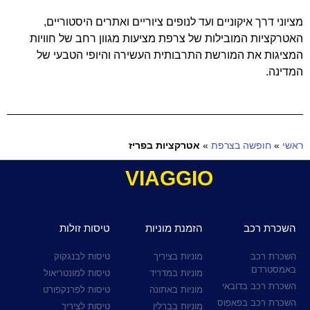
מציוני דרך איקוניים ועד לנופים ציוריים ואתרים היסטוריים,
האטרקציות המובילות של צרפת מציעות מגוון רחב של חוויות
המציגות את המורשת התרבותית העשירה והיופי הטבעי של
המדינה.
ראשי
»
חופשה בצרפת
»
אטרקציות בפריז
VIAGGIO
השכרת רכב
הזמנת מוניות
טיסות זולות
השכרת רכב
מוניות בציריך
טיסות לבנגקוק
באמסטרדם
מוניות במדריד
טיסות למונטריאול
השכרת רכב בדובאי
מוניות באתונה
טיסות לפרנקפורט
השכרת רכב בפאפוס
מוניות בברלין
טיסות לציריך