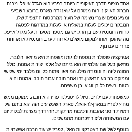
אחד מציוני הדרך האיקוניים ביותר בפריז הוא מגדל אייפל. מבנה
הברזל האייקוני הזה ממוקם על שאנז דה מארס ברובע השביעי
ומציע נופים עוצרי נשימה של העיר ממרפסות התצפית שלו.
המבקרים יכולים לעלות במעלית או לעלות במדרגות לפסגה
לחוויה רומנטית עם בן הזוג. יש גם מספר מסעדות על מגדל אייפל,
מה שהופך אותו למקום מושלם לארוחת ערב רומנטית או ארוחת
צהריים עם נוף.
אטרקציה פופולרית נוספת לזוגות ומשפחות היא מוזיאון הלובר.
מוזיאון בעל שם עולמי זה הוא ביתם של אלפי יצירות אמנות, כולל
המונה ליזה והוונוס דה מילו. המוזיאון פתוח כל יום מלבד ימי שלישי
וממוקם ברובע הראשון. זהו אתר חובה עבור חובבי אמנות והוא
בטוח ירשים כל בן זוג או בן משפחה.
למשפחות עם ילדים, טיול לדיסנילנד פריז הוא חובה. ממוקם ממש
מחוץ לפריז במארן-לה-וואלי, פארק השעשועים הזה הוא ביתם של
דמויות דיסני אהובות ורכיבות מרתקות. זוהי דרך מצוינת לבלות יום
עם המשפחה וליצור זיכרונות מתמשכים.
בנוסף לשלושת האטרקציות האלו, לפריז יש עוד הרבה אפשרויות