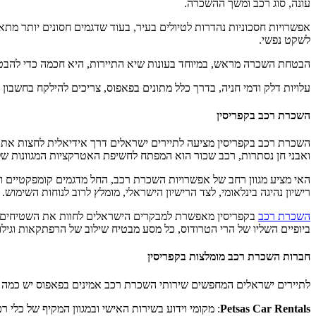
עונה, סוג רכב ומשך ההשכרה.
אפשרויות חסכוניות נהדרות לטיולים בעיר, בעוד שדגמים חסונים יותר מת
לשקט נפשי.
הבטחת השכרה מראש, במיוחד בעונות שיא התיירות, היא חכמה כדי להבטיח
עלויות דלק ודמי חניה, בדרך כלל מתונים בפאפוס, צריכים להילקח בחשבון בתקציב שלך. תוספות כמו מערכות GPS או מושבי ילדים עשויות 
השכרת רכב בקפריסין
השכרת רכב בקפריסין מציעה לתיירים ישראלים דרך אידיאלית לחצות את הא
ואבני חן נסתרות, רכב שכור הוא המפתח לחשיפת האטרקציות המגוונות של
רישיון נהיגה בינלאומי, לצד הרישיון הישראלי, מומלץ לרוב לנוחות השימוש.
השכרת רכב
בקפריסין מאפשרת למבקרים הישראלים לחוות את השטיחים התר
ביופיים השליו של הרי הטרודוס, כל מסע מבטיח שילוב של הרפתקאות וגילוי
חברות השכרת רכב מומלצות בקפריסין
לתיירים ישראלים המחפשים שירותי השכרת רכב אמינים בפאפוס יש כמה חב
Petsas Car Rentals
: מקומי וידוע בשירות האישי ובמגוון המקיף של כלי רכ