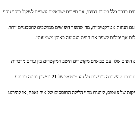
 בדרך כלל ביטוח בסיסי, אך תיירים ישראלים עשויים לשקול כיסוי נוסף
עם הנחות אטרקטיביות, מה שהופך חיפושים ממושכים לחסכוניים יותר.
ם היפים שלו. עם כבישים מקושרים היטב המקשרים בין ערים מרכזיות
האי מציע מגוון רחב של אפשרויות השכרת רכב, החל מדגמים קומפקטיים וחסכוניים בדלק וכלי רכב גדולים יותר אידיאליים לנסיעות כפריות נוחות. רוב חברות ההשכרה דורשות גיל נהג מינימלי של 21 ורישיון נהיגה בתוקף.
 של פאפוס, ליהנות מחיי הלילה התוססים של איה נאפה, או להירגע