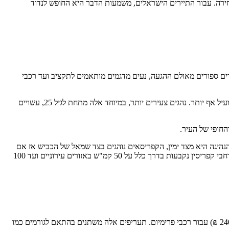
בחירה. עבור התיירים הישראלים, משמעות הדבר היא החופש לנדוד
ם ספורים מאולם ההגעה, נעים מדגמים מותאמים לתקציב ועד רכבי
תהליך ההשכרה מתחיל בהצגת רישיון נהיגה בתוקף וכרטיס אשראי. רישיונות ישראליים מקובלים באופן נרחב, אך אישור נהיגה בינלאומי (IDP) יכול להועיל אף יותר. נהגים צעירים יותר, במיוחד אלה מתחת לגיל 25, עשויים
 הנהיגה היא מצד ימין, הקפריסאים נוהגים בצד שמאל של הכביש אז אם
במסגרת חופשה, תוכלו להיזכר בקלות.. זה דורש קצת התאמה אבל בדרך כלל קל להסתגל לזה. מגבלות המהירות בפאפוס וברחבי קפריסין נקבעות בדרך כלל על 50 קמ"ש באזורים עירוניים ועד 100
עלות השכרת רכב בפאפוס משתלמת בצורה נעימה, עם תעריפים יומיים החל מ-20 אירו (כ-80 ₪) עבור דגמים קומפקטיים, ונמתחים עד כ-60 אירו (כ-240 ₪) עבור רכבי פרימיום. תעריפים אלה משתנים בהתאם לגורמים כמו