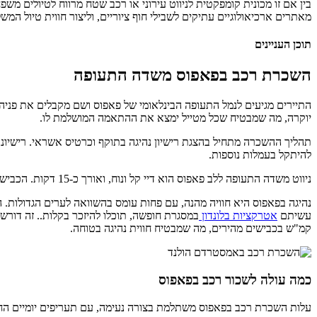
בין אם זו מכונית קומפקטית לניווט עירוני או רכב שטח מרווח לטיולים מ
מאתרים ארכיאולוגיים עתיקים לשבילי חוף ציוריים, וליצור חווית טיול ה
תוכן העניינים
השכרת רכב בפאפוס משדה התעופה
התיירים מגיעים לנמל התעופה הבינלאומי של פאפוס ושם מקבלים את פני
יוקרה, מה שמבטיח שכל מטייל ימצא את ההתאמה המושלמת לו.
להיתקל בעמלות נוספות.
ניווט משדה התעופה ללב פאפוס הוא דיי קל ונוח, ואורך כ-15 דקות. הכבישים, החתומים ומתוחזקים היטב, מובילים אתכם ישירות אל הפאר ההיסטורי והחופי של העיר.
נהיגה בפאפוס היא חוויה מהנה, עם פחות עומס בהשוואה לערים הגדולות. ה
עשיתם
אטרקציות בלונדון
קמ"ש בכבישים מהירים, מה שמבטיח חווית נהיגה בטוחה.
כמה עולה לשכור רכב בפאפוס