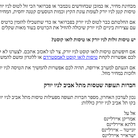
מבחינת מחיר, אז כמובן שבחודשים נובמבר או פברואר הכי זול לטוס לניו יו
טיסות קטן לניו יורק לעומת עונת הקיץ וכמות הנוסעים קטנה יחסית, המחירים עדיין 
אם החלטתם כבר לטוס לניו יורק בפברואר אז כדי שתשכילו להזמין כרטיס
עם עצירות ביניים לניו יורק שיכולה להוזיל את הכרטיס בעוד מאות שקלים ולהגיע גם 
יש טיסות זולות לניו יורק או טיסות לואו קוסט?
אם חיפשתם טיסות לואו קוסט לניו יורק, צר לנו לאכזב אתכם. לצערנו לא קי
לכם אפשרות לקחת
טיסות לואו קוסט לאמסטרדם
או ללונדון ומשם להמשיך 
אם הגעתם למערב אירופה, תהיה לכם אפשרות להמשיך את הטיסה לניו יורק ע
ולזכות במחיר מוזל.
חברות תעופה שטסות מתל אביב לניו יורק
נכון לעדכון האחרון, מספר חברות תעופה מפעילות טיסות מתל אביב לניו יו
בקו תל אביב לניו יורק כוללות:
אל על
אמריקן איירליינס
דלתא איירליינס
יונייטד – איירליינס
ישראייר איירליינס