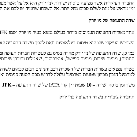
החברה העיקרית אשר מציעה טיסות ישירות לניו יורק היא אל על אשר מפע
זמן מראש על מנת לשלם סכום מוזל יותר. אל תשכחו שתמיד יש לכם את הי
שדה התעופה של ניו יורק
אחד משדות התעופה העמוסים ביותר בעולם נמצא בעיר ניו יורק ושמו JFK (על שם הנשיא לשעבר). השדה הוקם בשנת 1947 ברובע קווינס המזרחי של ניו יורק והוא אחד משתי שדות התעופה שנמצאים בעיר.
השימוש העיקרי שלו הוא טיסות בינלאומיות וזאת להפך משדה התעופה ל
כמו כן, שדה התעופה של ניו יורק מהווה בסיס גם לעשרות חברות תעופה ומ
תחתית), מוניות שירות, מוניות ספיישל, אוטובוסים, שאטלים וכמובן שירותי
לטרמינל הנכון מכיוון שטעות בטרמינל עלולה לדרוש מכם הסעה פנימית ואף
משך זמן טיסה ישירה –
10 שעות
~ | קוד IATA של שדה התעופה –
JFK
תחבורה ציבורית בשדה התעופה בניו יורק