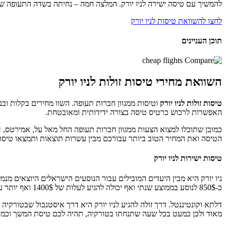
להמשיך עם טיסה ישירה לניו יורק. המלצה חמה – נחיתה בשדה התעופה של ניו 
לחצו להשוואת טיסות לניו יורק
תוכן העניינים
השוואת מחירי טיסות זולות לניו יורק
טיסות זולות לניו יורק
וטיסות ממגוון חברות תעופה. השוו מחירים בקלות וב
האפשרות לרכוש כרטיס טיסה בצורה ידידותית ומאובטחת.
כמובן שתוכלו למצוא הצעות ממגוון חברות תעופה החל מאל על, אמירטס, 
הטיסה ואת המחיר הטוב ביותר עבורכם מבין עשרות תוצאות ותמצאו טיסות 
טיסות ישירות לניו יורק
ניו יורק היא מבין היעדים המובילים עבור הנוסעים הישראלים היוצאים מנמל
כ-850$ לנוסע בממוצע שנתי ואף יכולה להגיע לעלות של 1400$ ואף יותר עם חברות אמריקאיות כגון
דלתא וקונטיננטל. דרך זולה להגיע לניו יורק היא דרך איסטנבול שבטורקיה 
מאוד ולכן כמעט בכל שעה שתנחתו בטורקיה, תהיה לכם טיסת המשך וכמעט