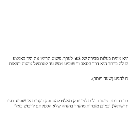
אם אתם מתכוונים לחזור לארץ, כנראה שתעשו את זה דרך נמל התעופה קנדי (JFK). ישנם מספר דרכים להגיע אל שדה התעופה. הדרך הנוחה ביותר היא מונית בעלות סבירה של 50$ לערך. פשוט תרימו את היד באמצע
זולה ביותר היא דרך הסאב ווי שמגיע ממש עד לטרמינל טיסות יוצאות –
 להגיע (שעה ויותר).
 בחרתם טיסות זולות לניו יורק תאלצו להסתפק בקניות או שופינג בעיר
ומת ישראל) וכמובן מזכרות מהעיר בהנחה שלא הספקתם לרכוש כאלו