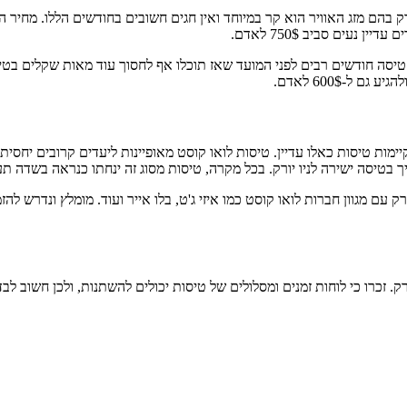
רק בהם מזג האוויר הוא קר במיוחד ואין חגים חשובים בחודשים הללו. מחיר 
נעים סביב 750$ לאדם.
 טיסה חודשים רבים לפני המועד שאז תוכלו אף לחסוך עוד מאות שקלים בט
ל-600$ לאדם.
ימות טיסות כאלו עדיין. טיסות לואו קוסט מאופיינות ליעדים קרובים יחסית 
בטיסה ישירה לניו יורק. בכל מקרה, טיסות מסוג זה ינחתו כנראה בשדה תעופה 
ם מגוון חברות לואו קוסט כמו איזי ג'ט, בלו אייר ועוד. מומלץ ונדרש ל
רק. זכרו כי לוחות זמנים ומסלולים של טיסות יכולים להשתנות, ולכן חשוב