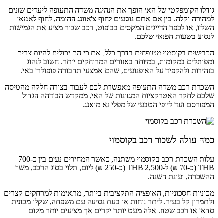
גודלו הקומפקטי של האי הופך את הנהיגה משדה התעופה ליעדים שונים
למהירה וקלה. בין אם אתם נוסעים לחוף צ'אוונג ההומה, לחוף לאמאי
השליו, או לכפר הדייגים המקסים בבופוט, רכב שכור מציע את הגמישות
לנסוע בשעות הפנאי שלכם.
הכבישים בקוסמוי מטופחים בדרך כלל, אם כי הם יכולים להיות צרים
ומפותלים במקומות, במיוחד באזורים המרוחקים יותר. חשוב לנהוג
בזהירות ולהקפיד על האופנועים, שהם אמצעי תחבורה פופולרי באי.
השכרת רכב משדה התעופה מאפשרת לכם לעבור בצורה חלקה מהטיסה
שלכם לחקר האטרקציות המגוונות של האי, ממקדש הבודהה הגדול
המפורסם ועד ליופי הטבעי של מפלי נא מואנג.
כמה עולה לשכור רכב בקוסמוי
עלות השכרת רכב בקוסמוי משתנה, כאשר המחירים נעים בין כ-700
THB (כ-70 ₪) ל-2,500 THB (כ-250 ₪) ליום, תלוי בסוג הרכב, משך
ההשכרה, ועונת השנה.
מכוניות חסכוניות, האופציה התקציבית ביותר, מתאימות למרחקים קצרים
ולתמרון קל בעיר. ליתר נוחות או בעת נסיעה עם משפחה, שקלו מכונית
סדאן או רכב שטח. אלה מעט יותר יקרים אך מציעים יותר מקום