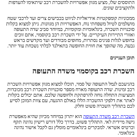
התוססים שלו, מציע מגוון אפשרויות להשכרת רכב שיתאימו להעדפות
ולתקציבים שונים.
ממכוניות קומפקטיות אידיאליות לניווט בכבישים צרים ועד לרכבי שטח
מושלמים לטיול משפחתי נוח, האפשרויות הן מגוונות. ניתן למצוא בקלות
סוכנויות השכרה, בינלאומיות ומקומיות, במיוחד סביב שדה התעופה
ואזורי התיירות העיקריים. על ידי השכרת רכב בקוסמוי, אתם זוכים
בחופש לגלות פנינים נסתרות, מחופים מבודדים ועד מקדשים בראש
גבעה, מה שהופך את חווית החופשה בתאילנד לבלתי נשכחת עוד יותר.
תוכן העניינים
השכרת רכב בקוסמוי משדה התעופה
בהגיעכם לנמל התעופה של סמוי, תוכלו למצוא מגוון אפשרויות השכרת
רכב זמינות. שדה התעופה מארח מספר סוכנויות השכרת רכב מכובדות,
המציעות התחלה נוחה להרפתקת ולחופשה שלכם. אתם יכולים בקלות
לאתר את דלפקי ההשכרה הללו באולם ההגעה, עם צוות המוכן לסייע
לכם בתהליך השכרה פשוט וחלק.
השכרת רכב משדה התעופה
הוא יתרון במיוחד מכיוון שהיא מאפשרת
גישה מיידית לאי. התהליך פשוט, בדרך כלל דורש רישיון נהיגה תקף
וכרטיס אשראי. למבקרים בינלאומיים מומלץ גם לקבל אישור נהיגה
בינלאומי.