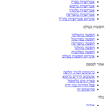
אטרקציות בפריז
אטרקציות ברומא
אטרקציות בלונדון
אטרקציות בקפריסין
אינדקס אטרקציות בחו"ל
חופשות בעולם
חופשה בתאילנד
חופשה בפורטוגל
חופשה בקפריסין
חופשה בהולנד
חופשה בסלובניה
אינדקס חופשות בעולם
אסור לפספס
כרטיסים לבורג' חליפה
אוטובוס תיירים ברומא
פארק מים בלימסול
פסל החירות בניו יורק
סקיאתוס יוון
כללי
אודות