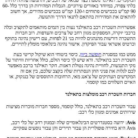
המקומיים. תאילנד נוסעת בצד שמאל של הכביש, והתנועה עלולה להיות
בלתי צפויה, במיוחד באזורים עירוניים. הגבלות המהירות הן בדרך כלל 60-
90 קמ"ש בכבישים פתוחים ו-120 קמ"ש בכבישים מהירים, אך חשוב
להתאים את המהירות בהתאם לתנאי הדרך והתנועה.
אפשרויות השכרת רכב בתאילנד נעות בין דגמים מותאמים לתקציב וכלה
ברכבי יוקרה, המספקים מגוון רחב של צרכים והעדפות. רוב חברות
ההשכרה דורשות מהנהגים להיות בני 21 לפחות, עם רישיון נהיגה בתוקף
וכרטיס אשראי עבור הפיקדון. אישור נהיגה בינלאומי מומלץ לתיירים.
ממש כמו במסגרת
חופשה ביוון
, כיסוי ביטוחי הוא שיקול קריטי בעת
השכרת רכב בתאילנד. ודא שיש לך כיסוי הולם, כולל אחריות ווויתור על
נזקי התנגשות, לחוויית נהיגה נטולת דאגות.
חקר תאילנד ברכב מאפשר
לכם לגלות את פניני החן הנסתרות שלה בקצב שלכם, בין אם זה
המקדשים העתיקים של צ'אנג מאי, הרחובות התוססים של בנגקוק, או
האיים השלווים כמו קוסמוי.
חברות השכרת רכב מומלצות בתאילנד
עבור השכרת רכב בתאילנד, כולל קוסמוי, מספר חברות מוכרות מציעות
שירותים אמינים ומגוון כלי רכב:
Avis
: ידועה בסטנדרטים הבינלאומיים שלה ובמגוון רחב של כלי רכב,
Avis היא בחירה פופולרית הן עבור תיירים והן עבור נוסעים עסקיים.