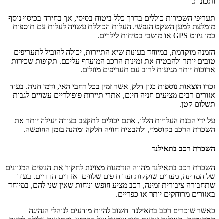
ותכונות.
תעריפי השכירות כוללים בדרך כלל ביטוח בסיסי, אך בחירה בכיסוי נוסף
מומלצת למען השקט הנפשי. העלות הכוללת עשויה לעלות עם תוספות
כמו ניווט GPS או מושבי בטיחות לילדים.
הזמנה מוקדמת, במיוחד בעונות שיא התיירות, יכולה להוביל לתעריפים
טובים יותר ולהבטיח את זמינות הרכב המועדף עליכם. תקופות שכירות
ארוכות יותר מגיעות לרוב עם תעריפים מוזלים.
זכרו הוצאות נוספות כגון דלק, אשר זמין בכל רחבי האי, ודמי חניה. בעוד
אזורים רבים מציעים חניה חינם, אתרי תיירות פופולריים עשויים לגבות
תשלום קטן.
על ידי הבנת העלויות הללו, אתם יכולים לתקצב בצורה יעילה יותר את
השכרת הרכב בקוסמוי, ולהבטיח חוויה חלקה ומהנה בזמן החופשה.
השכרת רכב בתאילנד
השכרת רכב בתאילנד מהווה הזדמנות מצוינת לחקור את הנופים המגוונים
של המדינה, מערים שוקקות ועד חופים שלווים ואזורים הרריים. בעוד
שתחבורה ציבורית זמינה, רכב מציע חופש ונוחות שאין שני להם, במיוחד
באזורים מרוחקים יותר או כפריים.
כאשר שוכרים רכב בתאילנד, חשוב להיות מודעים לנוהלי הנהיגה