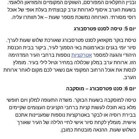
ובניין החקלאים המפורסם, השווקים המקומיים והמוזיאון הלאומי.
בשעות הערב איסוף לארוחת ערב קבוצתית בעלת אופי של אוכל
רוסי מסורתי. הארוחה נמשכת מספר שעות – אל תוותרו עליה.
יום 5: טיסה לסנט פטרסבורג
טיסת בוקר מקאזאן לסנט פטרסבורג שאורכת שלוש שעות לערך.
סיור יומי בגנים ובארמונות באי הסמוך לעיר, ביקור בבית הכנסת
היהודי והגעה למספר
אטרקציות
נוספות ברחבי העיר המדהימה
הזו. ארוחת ערב במלון שכלולה במחיר וטיול לילי בעיר. מומלץ
לנסות את אוכל הרחוב המקומי אם נשאר לכם מקום לאחר ארוחת
הערב.
יום 6: סנט פטרסבורג – מוסקבה
טיסה למוסקבה בשעות הבוקר. משדה התעופה למלון ויום חופשי
מלא בוא תוכלו לעשות קניות ברחבי הקניונים העצומים שקיימים
בבירת רוסיה או לבקר באטרקציות נוספות שמעניינות אתכם
אישית. מומלץ לקחת סיור אישי לחיי הלילה של העיר שאורך
כשלוש שעות. ההנאה מובטחת כמובן.