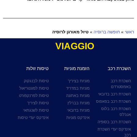
ראשי
»
חופשה ברוסיה
»
טיול מאורגן לרוסיה
VIAGGIO
השכרת רכב
הזמנת מוניות
טיסות זולות
השכרת רכב
מוניות בציריך
טיסות לבנגקוק
באמסטרדם
מוניות במדריד
טיסות למונטריאול
השכרת רכב בדובאי
מוניות באתונה
טיסות לפרנקפורט
השכרת רכב בפאפוס
מוניות בברלין
טיסות לציריך
השכרת רכב בלוס
מוניות בדובאי
טיסות לשנגחאי
אנג'לס
אינדקס מוניות
אינדקס יעדי טיסות
השכרת רכב בסופיה
אינדקס יעדי השכרת
רכב