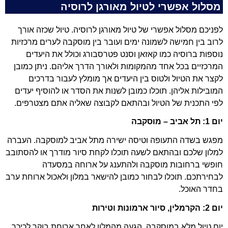
מסלול אפשרי לטיול מאורגן לרוסיה
לפניכם מסלול אפשרי של טיול מאורגן לרוסיה. טיול שכזה אורך
לרוב בין חמישה לשמונה ימים ועובר בין מוסקבה לערים מרכזיות
נוספות ברוסיה כמו קאזאן וסנט פטרסבורג וכולל את היעדים
המרכזיים בכל אחד מהמקומות ולאורך הדרך אליהם. ניתן כמובן
לקצר את הטיול ולטוס בין היעדים אך מומלץ לעבור בדרכים
המובילות אליהן. תוכלו כמובן לשנות את הסדר או להוסיף יעדים
לפי התכנית של הטיול ובהתאם לקבוצה שאליה אתם מצטרפים.
יום 1: תל אביב – מוסקבה
מפגש בשדה התעופה וטיסה ישירה מתל אביב למוסקבה. העברה
למלון שלכם ובהתאם לשעה תוכלו לקחת סיור מודרך או להסתובב
חופשי ברחובות מוסקבה ולהתענג על ארוחה במסעדה
לבחירתכם. תוכלו לבחור כמובן להישאר במלון ולאכול ארוחת ערב
בחדר האוכל.
יום 2: הקרמלין, סיור ארמונות וטירות
יום טיול מלא במוסקבה. הגעה מהמלון לאחר ארוחת בוקר לכיכר