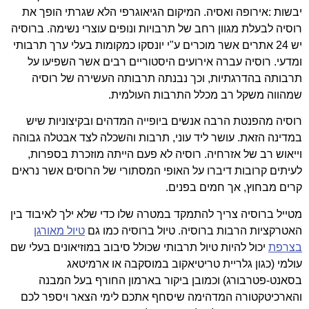
יבשות :אירופה ואסיה. המיקום הגיאוגרפי הלא שגרתי הופך את
רוסיה לבעלת מגוון רחב של תרבויות ונופים עוצרי נשימה. ברוסיה
יש 24 אתרים אשר מוכרים ע"י יונסקו כמקומות בעלי ערך תרבותי
ומדעי. רוסיה עברה אירועים היסטוריים רבים אשר השפיעו על
תרבותה בהדרגתיות, וכך נבנתה תרבותה העשירה של רוסיה
שמהווה משקל רב מכלל התרבות העולמית.
רוסיה מהפנטת הרבה אנשים ביופייה המדהים ובקיצוניות שיש
במדינה הזאת. עושר ליד עוני, תרבות והשכלה לצד אבטלה גבוהה
וייאוש רב של אזרחיה. רוסיה לא פעם הייתה מוזכרת בספרות,
לעיתים קרובות דיברו על האופי המסתורי של הרוסים אשר נראים
קרים מבחוץ, אך חמים בפנים.
מטייל ברוסיה צריך להתמקד במטרה שלו כדי שלא ילך לאיבוד בין
האטרקציות הרבות ברוסיה. טיול ברוסיה כמו גם
טיול מאורגן
בצרפת
יכול להיות טיול תרבותי שכולל סיבוב במוזיאונים בעלי שם
עולמי (כגון גלריית טריטיאקוב במוסקבה או ארמיטאג
בסאנט-פטרבורג) וכמובן ביקור בארמון החורף בעל המבנה
והארכיטקטורה המדהימה שיסחף אתכם לימי הצאר ויספר לכם