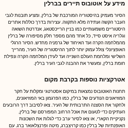
מידע על אוטובוס תיירים בברלין
הסיור מעמיק בהיסטוריה המורכבת של ברלין, ומציע תובנות לגבי
העבר הקשה ועתידה מלא התקווה. עצירות בדרך כוללות אתרים
היסטוריים משמעותיים כמו בניין הרייכסטאג, אנדרטת השואה
וגלריה איסט סייד, כל אחד מהם מספר חלק מסיפורה של ברלין
מהמלחמה הקרה ועד האיחוד של גרמניה מחדש. הסיור הרגלי
האופציונלי צולל עמוק יותר לתוך ההיסטוריה של העיר, מהרייך
השלישי ומלחמת העולם השנייה ועד לעידן המלחמה הקרה ונפילת
חומת ברלין, ומעשיר את ההבנה לגבי העיר ברלין.
אטרקציות נוספות בקרבת מקום
תחנות האוטובוס נמצאות במיקום אסטרטגי ומקלות על חקר
המוזיאונים הנודעים של ברלין, כמו הפרגמון באי המוזיאונים,
ולחקור את הסצנה התרבותית של העיר. צאו לסיבוב דרך הרובעים
העתיקים כדי לטעום את אוכל הרחוב המפורסם של ברלין,
נקניקיית הקארי, או צאו לסיור ערב כדי לגלות את השכונות
האופנתיות של ברלין כמו קרויצברג, מיטה ופרנצלאואר ברג. עם