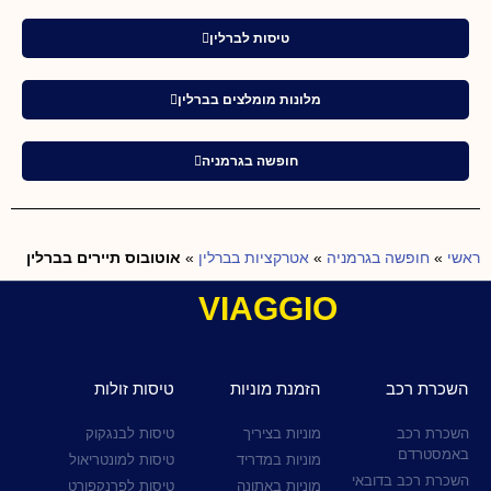
טיסות לברלין
מלונות מומלצים בברלין
חופשה בגרמניה
ראשי
»
חופשה בגרמניה
»
אטרקציות בברלין
»
אוטובוס תיירים בברלין
VIAGGIO
השכרת רכב
הזמנת מוניות
טיסות זולות
השכרת רכב
מוניות בציריך
טיסות לבנגקוק
באמסטרדם
מוניות במדריד
טיסות למונטריאול
השכרת רכב בדובאי
מוניות באתונה
טיסות לפרנקפורט