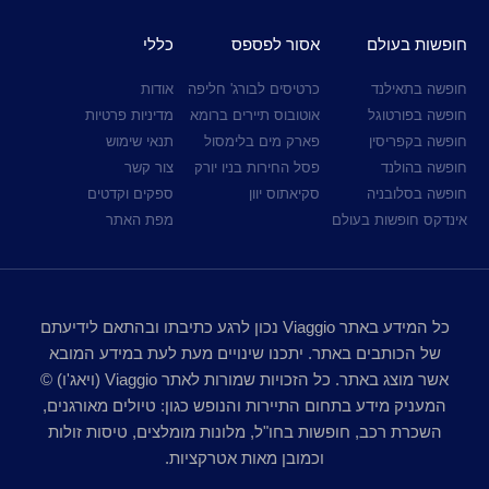
חופשות בעולם
אסור לפספס
כללי
חופשה בתאילנד
כרטיסים לבורג' חליפה
אודות
חופשה בפורטוגל
אוטובוס תיירים ברומא
מדיניות פרטיות
חופשה בקפריסין
פארק מים בלימסול
תנאי שימוש
חופשה בהולנד
פסל החירות בניו יורק
צור קשר
חופשה בסלובניה
סקיאתוס יוון
ספקים וקדטים
אינדקס חופשות בעולם
מפת האתר
כל המידע באתר Viaggio נכון לרגע כתיבתו ובהתאם לידיעתם
של הכותבים באתר. יתכנו שינויים מעת לעת במידע המובא
אשר מוצג באתר. כל הזכויות שמורות לאתר Viaggio (ויאג'ו) ©
המעניק מידע בתחום התיירות והנופש כגון: טיולים מאורגנים,
השכרת רכב, חופשות בחו"ל, מלונות מומלצים, טיסות זולות
וכמובן מאות אטרקציות.