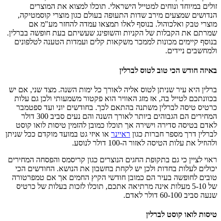
זולים במיוחד ונוחים למטייל הישראלי. תוכלו למצוא את המוצרים
הנדושים שמצעים מירב שדות התעופה בעולם כגון מוצרי קוסמטיקה,
מוצרי טבק ואלכוהול. בנוסף לאלו תמצאו עמדה להחזר מע"מ אם
שמרתם את הקבלות של הקניות והשופינג שעשיתם בעת חופשה בברלין.
בנוסף קיימים מכונות לממכר משקאות קלים ועמדות הטענה לטלפונים
ולמחשבים ניידים.
באיזה חודש הכי טוב לטוס לברלין
ברלין היא עיר שניתן לטוס אליה לאורך כל ימות השנה. מצד שני, אם יש
בכוונתכם לטייל בה, אז מזג האוויר הוא פקטור משמעותי ולכן גם עלות
כרטיס טיסה לברלין משתנה בהתאם לכך. בחודשים יוני ועד ספטמבר
המחירים הם הגבוהים ביותר לאורך השנה והם נעים סביב 300 דולר
לאדם בטיסה סדירה וישירה אך תוכלו כמובן להזמין טיסות לואו קוסט
לברלין דרך מספר חברות כגון
ראיינר
או איזי גט במועד מוקדם ככל שניתן
ולהוזיל את עלות הטיסה לאזור ה-100 דולר לנוסע.
ראוי לציין כי גם בתקופת החגים הנוצרים כגון קריסמס והפסחה המחירים
יכולים לעלות בחדות ולכן יש לקחת בחשבון את הנושא. החודשים הכי
טובים לחופשה בעיר הם כמובן חודשי הקיץ החמים אך אם טמפרטורה
של 5-10 מעלות אינה מרתיאה אתכם, תוכלו לזכות בעלות של כרטיס
שנעה סביב 60-100 דולר לאדם.
טיסות לואו קוסט לברלין