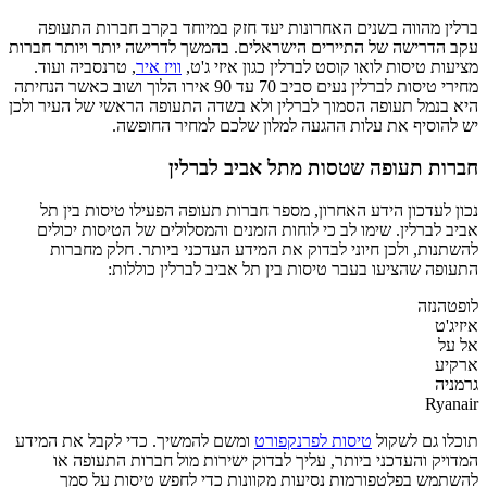
ברלין מהווה בשנים האחרונות יעד חזק במיוחד בקרב חברות התעופה
עקב הדרישה של התיירים הישראלים. בהמשך לדרישה יותר ויותר חברות
מציעות טיסות לואו קוסט לברלין כגון איזי ג'ט,
וויז איר
, טרנסביה ועוד.
מחירי טיסות לברלין נעים סביב 70 עד 90 אירו הלוך ושוב כאשר הנחיתה
היא בנמל תעופה הסמוך לברלין ולא בשדה התעופה הראשי של העיר ולכן
יש להוסיף את עלות ההגעה למלון שלכם למחיר החופשה.
חברות תעופה שטסות מתל אביב לברלין
נכון לעדכון הידע האחרון, מספר חברות תעופה הפעילו טיסות בין תל
אביב לברלין. שימו לב כי לוחות הזמנים והמסלולים של הטיסות יכולים
להשתנות, ולכן חיוני לבדוק את המידע העדכני ביותר. חלק מחברות
התעופה שהציעו בעבר טיסות בין תל אביב לברלין כוללות:
לופטהנזה
איזיג'ט
אל על
ארקיע
גרמניה
Ryanair
תוכלו גם לשקול
טיסות לפרנקפורט
ומשם להמשיך. כדי לקבל את המידע
המדויק והעדכני ביותר, עליך לבדוק ישירות מול חברות התעופה או
להשתמש בפלטפורמות נסיעות מקוונות כדי לחפש טיסות על סמך