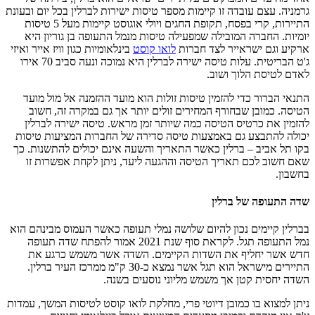
גרמניה. עצם עובדה זו קיימות מספר טיסות ישירות לברלין בכל יום ובעונת
התיירות, קרי בפסח, תקופת החגים ויולי אוגוסט קיימות מעל 5 טיסות
יומיות. החברה המובילה שמפעילה טיסות מנמל התעופה בן גוריון היא
ארקיע וגם ישראייר לצד חברות
לואו קוסט
בינלאומיות כגון וויז אייר ואיזי
ג'ט הבריטית. עלות טיסה ישירה לברלין היא נמוכה ונעה סביב 70 אירו
לאדם לטיסת הלוך ושוב.
התנאי הברור כדי להזמין טיסות זולות הוא מועד ההזמנה אל מול מועד
הטיסה. כמובן שבחורף המחירים זולים יותר אך גם במקרה זה, חשוב
להזמין את כרטיס הטיסה כמה שיותר זמן מראש. טיסה ישירה לברלין
יכולה להתבצע גם באמצעות טיסה סדירה של החברות המציעות טיסות
בקו תל אביב – ברלין כאשר התאריך והשעה אינם יכולים להתשנות. כך
שאם חשוב לכם תאריך הטיסה וההגעה ליעד, ניתן לקחת אפשרות זו
בחשבון.
שדה התעופה של ברלין
בברלין קיימים נכון להיום שלושה נמלי תעופה כאשר העמוס מבינהם הוא
נמל התעופה תגל. לקראת סוף שנת 2021 אמור להפתח שדה תעופה
חדש אשר יחליף את השדות הקיימים. השדה אשר משמש כרגע את
התיירים מישראל הוא תגל אשר נמצא כ-30 ק"מ ממרכז העיר ברלין.
השדה יחסית קטן אך משמש מליוני נוסעים בשנה.
ניתן למצוא בו כמובן דיוטי פרי, מחלקת לואו קוסט לטיסות המשך, עמדות