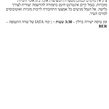
צ'ק אין מוקדם וכמובן מסעדות המציעות אוכל בינלאומי וחנויות
מזכרות. בנמל קיים אינטרנט חינם בתמורה להרשמה יעודית לצורך
גלישה. אל הנמל מגיעים כל אמצעי התחבורה לרבות מוניות ואוטובוסים
למרכז העיר.
זמן טיסה ישירה ברלין –
3:30 שעות
~ | קוד IATA של שדה התעופה –
BER