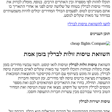
תוכלו לזהות לפי מספרה ובין האתרים הרבים. בנוסף, מומלץ לבדוק את
מחירי טיסות לברלין בטווח של שלושה ימים לפני או אחרי התאריך בו
אתם מעוניינים לטוס. לפעמים הבדלי המחירים יכולים להיות משמעותיים
במיוחד עד מאות שקלים לנוסע.
לחצו להשוואת טיסות לברלין
תוכן העניינים
השוואת טיסות זולות לברלין בזמן אמת
השוואת
טיסות זולות לברלין
וטיסות לואו קוסט. השוו עכשיו מחירים בזמן
אמת בקלות ובנוחות ותוכלו לחסוך עד מאות שקלים לאדם בהזמנת טיסה
לברלין. מנוע זה מוגש בשיתוף עם חברת סקייסקנר והתוצאות המובאות
מאפשרת מציאת כרטיס טיסה לפי מחירים, זמן הטיסה וחברות
התעופה. תחילה, בחרו את התאריכים המתאימים לכם ואת מספר
הטסים לברלין והקישו על חיפוש. מצאו את שעת הטיסה ואת המחיר
הטוב ביותר עבורכם מבין עשרות חברות התעופה וחסכו.
טיסות ישירות לברלין
אחד מהיעדים המבוקשים על תיירים ישראלים הוא ברלין, בירתה של