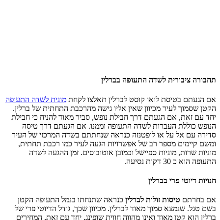
תחבורה ציבורית לשדה התעופה בברלין
אם הגעתם בטיסת לואו קוסט לברלין תאלצו לקחת
מונית לשדה התעופה
הקטן שסמוך לעיר מכיוון שאין אליו גישה מהרכבת התחתית של ברלין.
יחד עם זאת, אם הגעתם דרך חבילת נופש, סביר מאוד להניח כי חבילת
הנופש כוללת העברות לשדה התעופה וממנו. אם הגעתם דרך טיסה
סדירה עם אל על או לופטנזה כנראה שנחתתם בשדה המרכזי של העיר
ומשם קיימים מספר רב של אפשרויות הגעה לעיר כמו רכבת תחתית,
מוניות שרות, מוניות ספיישל וכמובן אוטובוסים. זמן ההגעה לשדה
התעופה הוא כ 30 דקות נסיעה.
חנויות דיוטי פרי בברלין
אם בחרתם
טיסות זולות לברלין
כנראה שתנחתו בנמל התעופה הקטן
בשם טגל. שנמצא סמוך מאוד לברלין. מכיוון שכך, גודל הדיוטי פרי של
ברלין הוא קטן מאוד ואינו מהווה חווית שופינג. יחד עם זאת, המחירים