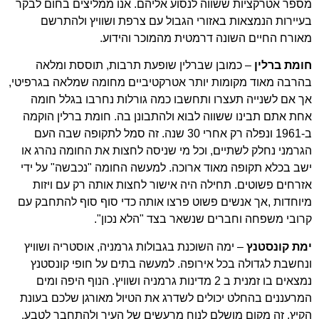
מספר אטרקציות ששווה לנסוע אליהם. אנו ממליצים בחום לבקר
בעיירות הנמצאות באזורי הגבול עם צרפת ושוויץ ולהתרשם
מאורח החיים השונה דרמטית מהמוכר והידוע.
חומת ברלין
– כמובן שברלין שופעת תרבות, תוססת ומלאה
בהרבה מאוד מקומות יותר אטרקטיביים מחומה שמלאה בגרפיטי,
אך אם לשנייה תעצרו ותחשבו כמה גורלות נחרבו בגלל חומה
אחת אתם תבינו ששווה לבוא ולהתבונן בה. חומת ברלין הוקמה
ב-1961 ונפלה רק אחרי 30 שנה. זה סמל לתקופה שבה העם
הגרמני נחלק לשתיים, וכל מי שניסה לחצות את החומה נהרג או
ישב בכלא תקופה מאוד ארוכה. למעשה החומה "נכבשה" על ידי
אזרחים פשוטים. תחילה היה אישור לחצות אותה רק עם ויזות
מיוחדות ,אך אנשים פשוט פרצו אותה כדי סוף סוף להתחבק עם
קרובי משפחה וחברים שנשאר בצד "הלא נכון".
ימת קונסטנץ
– ימה השוכנת בגבולות גרמניה, אוסטריה ושוויץ
ונחשבת לגדולה בכל אירופה. למעשה בתים על חופי קונסטנץ
נמצאים בו זמנית ב 2 מדינות גרמניה ושוויץ. הנוף היפה ומים
המרעננים בהחלט יכולים לשדרג את הטיול מאורגן שלכם בעונת
הקיץ. זה מקום מושלם לנוח מרעשים של העיר ולהתחבר לטבע.