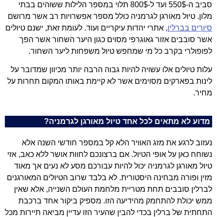
סביב ה-550$ ועד ל-800$ תלוי במספר הלילות ששוהים בבתי
מלון. טיול מאורגן לגרמניה כולל מספר אפשרויות רב אשר מרושם
סיורים בברלין
, אתרי יהדות עיקריים ועוד. לעומת זאת, ישנם טיולים
אשר סובבים אזור גאוגרפי מסוים כגון היער השחור אשר הפך
לפופולרי בקרב כל מי שמחפש טיול משפחות ליער השחור.
עלות טיולים אלו עשויה להיות גבוה הרבה יותר מכיוון שמדובר על
לינות בפארקים מסוימים אשר לא קיימת באותו המקום תחרות על
מחיר.
מדוע לא מתאים לכל אחד טיול מאורגן לגרמניה?
נעזוב לרגע את מזג האוויר הלא קל במספר חודשי השנה אלא
נשוחח כאן על אופי הטיול. אם ברצונכם לחוות אושר ללא כאב, אזי
טיול מאורגן לגרמניה יכול להיות עבורכם מסע לא נעים אך מאוד
מזין ופורה מבחינה היסטורית. לא בלבד שרוב הטיולים המאורגנים
לברלין סובבים תחת מטריית מלחמת העולם השנייה, אלא שאין
ממש יכולת להתחמק מהידיעה הזו. מספיק ביקור אחד ברכבת
התחתית של ברלין בכדי להבין שהעיר הזו עדיין מביאה תיירות מכל