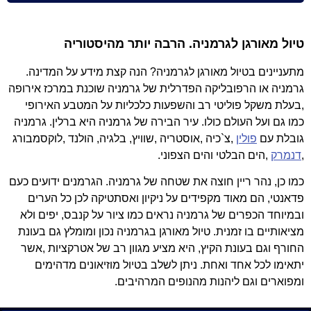
טיול מאורגן לגרמניה. הרבה יותר מהיסטוריה
מתעניינים בטיול מאורגן לגרמניה? הנה קצת מידע על המדינה.
גרמניה או הרפובליקה הפדרלית של גרמניה שוכנת במרכז אירופה
,בעלת משקל פוליטי רב והשפעות כלכליות על המטבע האירופי
כמו גם ועל העולם כולו. עיר הבירה של גרמניה היא ברלין. גרמניה
גובלת עם
פולין
,צ`כיה ,אוסטריה ,שוויץ, בלגיה, הולנד ,לוקסמבורג
,
דנמרק
,הים הבלטי והים הצפוני.
כמו כן, נהר ריין חוצה את שטחה של גרמניה. הגרמנים ידועים כעם
פדאנטי, הם מאוד מקפידים על ניקיון ואסתטיקה לכן כל הערים
ובמיוחד הכפרים של גרמניה נראים כמו ציור על קנבס, יפים ולא
מציאותיים בו זמנית. טיול מאורגן בגרמניה נכון ומומלץ גם בעונת
החורף וגם בעונת הקיץ, היא מציע מגוון רב של אטרקציות ,אשר
יתאימו לכל אחד ואחת. ניתן לשלב בטיול מוזיאונים מדהימים
ומפוארים וגם ליהנות מהנופים המרהיבים.