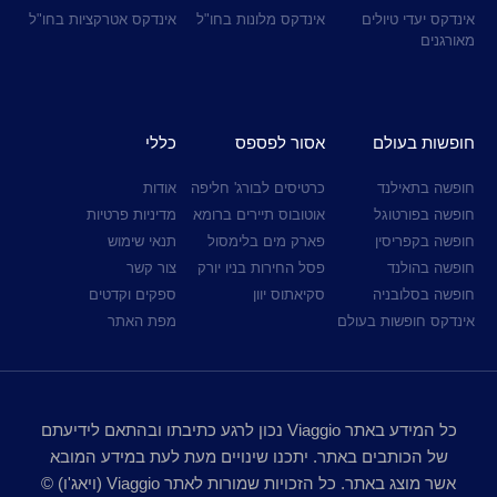
אינדקס יעדי טיולים
אינדקס מלונות בחו"ל
אינדקס אטרקציות בחו"ל
מאורגנים
חופשות בעולם
אסור לפספס
כללי
חופשה בתאילנד
כרטיסים לבורג' חליפה
אודות
חופשה בפורטוגל
אוטובוס תיירים ברומא
מדיניות פרטיות
חופשה בקפריסין
פארק מים בלימסול
תנאי שימוש
חופשה בהולנד
פסל החירות בניו יורק
צור קשר
חופשה בסלובניה
סקיאתוס יוון
ספקים וקדטים
אינדקס חופשות בעולם
מפת האתר
כל המידע באתר Viaggio נכון לרגע כתיבתו ובהתאם לידיעתם
של הכותבים באתר. יתכנו שינויים מעת לעת במידע המובא
אשר מוצג באתר. כל הזכויות שמורות לאתר Viaggio (ויאג'ו) ©