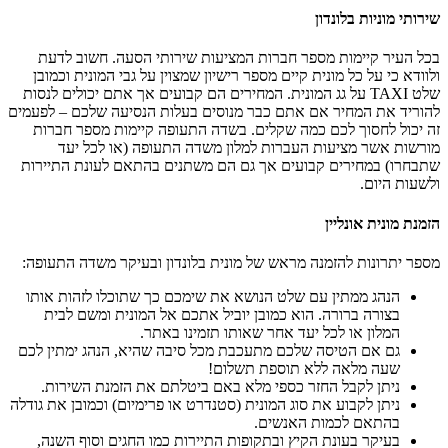
שירותי מוניות בלונדון
בכל העיר קיימות מספר חברות המציעות שירותי הסעה. חשוב לדעת
ולוודא כי על כל מונית קיים מספר רישיון שמצוין על גבי המונית וכמובן
שלט TAXI על גג המונית. המחירים הם קבועים אך אתם יכולים לנסות
להוריד את המחיר אם אתם כבר מנוסים בעלות הנסיעה שלכם – לפעמים
זה יכול לחסוך לכם כמה שקלים. בשדה התעופה קיימות מספר חברות
מורשות אשר מציעות העברות למלון משדה התעופה (או לכל יעד
שתבחרו) במחירים קבועים אך גם הם משתנים בהתאם לעונת התיירות
ולשעות היום.
הזמנת מונית אונליין
מספר יתרונות להזמנה מראש של מונית בלונדון ובעיקר משדה התעופה:
הנהג ממתין עם שלט הנושא את שימכם כך שתוכלו לזהות אותו
בצורה ברורה. הוא כמובן יוביל אתכם אל המונית ומשם לבית
המלון או לכל יעד אחר שאותו תזמינו באתר.
גם אם הטיסה שלכם מתעכבת מכל סיבה שהיא, הנהג ימתין לכם
שעה מלאה ללא תוספת תשלום!
ניתן לקבל החזר כספי מלא באם ביטלתם את הזמנת השירות.
ניתן לקבוע את סוג המונית (סטנדרט או פרימיום) וכמובן את גודלה
בהתאם לכמות האנשים.
בעיקר בעונת הקיץ ובתקופות התיירות כמו החגים וסוף השנה,