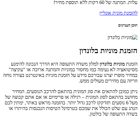
עלות. המתנה של 60 דקות ללא תוספת מחיר!
להזמנת מונית אונליין
תוכן העניינים
הזמנת מוניות בלונדון
הזמנת
מוניות בלונדון
למלון משדה התעופה היא הדרך הנכונה להימנע
מסיטואציה לא נעימה כמו מחסור במוניות והמתנה ארוכה או "עקיצה"
במחיר מופרז יצרנו עבורכם מידע על הזמנת מוניות באינטרנט בצורה נוחה
וזריזה עם מחירים מעולים ממש.
ניתן כמובן להתאים את סוג המונית בהתאם להרכב הנוסעים. המחיר
מחושב בהתאם לסוג המונית – רגילה או פרימיום או אם אתם קבוצה של
מעל 6 נוסעים תזדקקו לרכב גדול יותר. בהזמנה מראש באתר, ימתין לכם
הנהג עם שלט הכולל את שמכם בטרמינל הטיסות הנכנסות בהיתרו או
בשדה התעופה של בולטון.