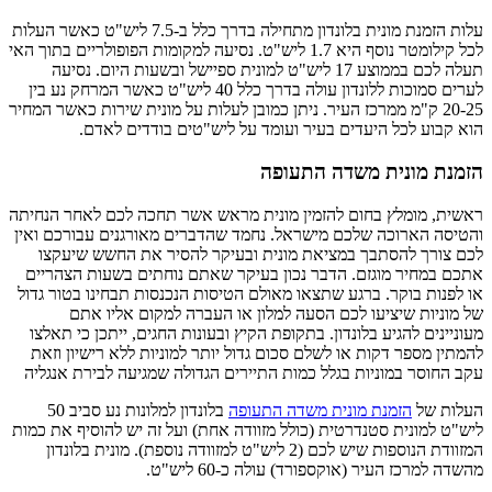
עלות הזמנת מונית בלונדון מתחילה בדרך כלל ב-7.5 ליש"ט כאשר העלות
לכל קילומטר נוסף היא 1.7 ליש"ט. נסיעה למקומות הפופולריים בתוך האי
תעלה לכם בממוצע 17 ליש"ט למונית ספיישל ובשעות היום. נסיעה
לערים סמוכות ללונדון עולה בדרך כלל 40 ליש"ט כאשר המרחק נע בין
20-25 ק"מ ממרכז העיר. ניתן כמובן לעלות על מונית שירות כאשר המחיר
הוא קבוע לכל היעדים בעיר ועומד על ליש"טים בודדים לאדם.
הזמנת מונית משדה התעופה
ראשית, מומלץ בחום להזמין מונית מראש אשר תחכה לכם לאחר הנחיתה
והטיסה הארוכה שלכם מישראל. נחמד שהדברים מאורגנים עבורכם ואין
לכם צורך להסתבך במציאת מונית ובעיקר להסיר את החשש שיעקצו
אתכם במחיר מוגזם. הדבר נכון בעיקר שאתם נוחתים בשעות הצהריים
או לפנות בוקר. ברגע שתצאו מאולם הטיסות הנכנסות תבחינו בטור גדול
של מוניות שיציעו לכם הסעה למלון או העברה למקום אליו אתם
מעוניינים להגיע בלונדון. בתקופת הקיץ ובעונות החגים, ייתכן כי תאלצו
להמתין מספר דקות או לשלם סכום גדול יותר למוניות ללא רישיון וזאת
עקב החוסר במוניות בגלל כמות התיירים הגדולה שמגיעה לבירת אנגליה
העלות של
הזמנת מונית משדה התעופה
בלונדון למלונות נע סביב 50
ליש"ט למונית סטנדרטית (כולל מזוודה אחת) ועל זה יש להוסיף את כמות
המזוודת הנוספות שיש לכם (2 ליש"ט למזוודה נוספת). מונית בלונדון
מהשדה למרכז העיר (אוקספורד) עולה כ-60 ליש"ט.