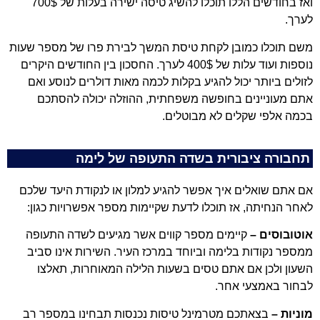
ואז בחודשים הללו תוכלו להשיג טיסה ישירה בעלות של 700$
לערך.
משם תוכלו כמובן לקחת טיסת המשך לבירת פרו של מספר שעות
נוספות ועוד עלות של 400$ לערך. החסכון בין החודשים היקרים
לזולים ביותר יכול להגיע בקלות לכמה מאות דולרים לנוסע ואם
אתם מעוניינים בחופשה משפחתית, ההוזלה יכולה להסתכם
בכמה אלפי שקלים לא מבוטלים.
תחבורה ציבורית בשדה התעופה של לימה
אם אתם שואלים איך אפשר להגיע למלון או לנקודת היעד שלכם
לאחר הנחיתה, אז תוכלו לדעת שקיימות מספר אפשרויות כגון:
אוטובוסים –
קיימים מספר קווים אשר מגיעים לשדה התעופה
ממספר נקודות בלימה וביוחד במרכז העיר. השירות אינו סביב
השעון ולכן אם אתם טסים בשעות הלילה המאוחרות, תאלצו
לבחור באמצעי אחר.
מוניות –
בצאתכם מטרמינל טיסות נכנסות תבחינו במספר רב