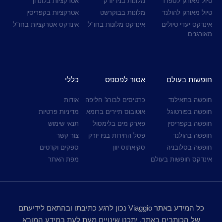
טיול מאורגן לספרד
מלונות בניו יורק
אטרקציות בלונדון
טיול מאורגן להולנד
מלונות בבוקרשט
אטרקציות בקפריסין
אינדקס יעדי טיולים
אינדקס מלונות בחו"ל
אינדקס אטרקציות בחו"ל
מאורגנים
חופשות בעולם
אסור לפספס
כללי
חופשה בתאילנד
כרטיסים לבורג' חליפה
אודות
חופשה בפורטוגל
אוטובוס תיירים ברומא
מדיניות פרטיות
חופשה בקפריסין
פארק מים בלימסול
תנאי שימוש
חופשה בהולנד
פסל החירות בניו יורק
צור קשר
חופשה בסלובניה
סקיאתוס יוון
ספקים וקדטים
אינדקס חופשות בעולם
מפת האתר
כל המידע באתר Viaggio נכון לרגע כתיבתו ובהתאם לידיעתם
של הכותבים באתר. יתכנו שינויים מעת לעת במידע המובא