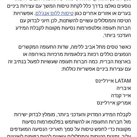
נוסעים נאלצו בדרך כלל לקחת טיסות המשך עם עצירות ביניים
בערים או אזורים אחרים כגון
טיסות ללוס אנג'לס
. אפשרויות
הטיסה והמסלולים עשויים להשתנות, לכן חיוני לבדוק עם
חברות תעופה ופלטפורמות נסיעות מקוונות לקבלת המידע
העדכני ביותר.
כאשר טסים מתל אביב ללימה, שדות התעופה המקשרים
הנפוצים כוללים רכזות בינלאומיות מרכזיות באירופה או
בארצות הברית. כמה חברות תעופה שעשויות לפעול בנתיב זה
עם עצירות ביניים אפשריות כוללות:
LATAM איירליינס
איבריה
אייר קנדה
אמריקן איירליינס
לקבלת המידע המדויק והעדכני ביותר, מומלץ לבדוק ישירות
מול חברות התעופה או להשתמש בפלטפורמות נסיעות
מקוונות כדי לחפש טיסות על סמך תאריכי הנסיעה המועדפים
עליך. זמינות הטיסות והמסלולים עשויים להיות כפופים לשינויים