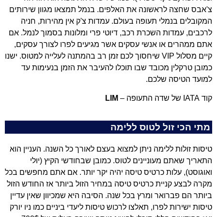
צ'אבס שחצה לראשונה את האלפים. בנמל תמצאו מגוון שירותים
המקובלים בנמלי תעופה בעולם. עמדות צ'ק אין מהירות, חניה
לרכבים, עמדות השכרת רכב, דיוטי פרי ומלונות בסמוך לנמל. אם
אתם ממהרים או אנשי עסקים אשר מגיעים לפרו לצורך עסקים,
קיים מסלול VIP שיחסוך לכם זמן רב בהמתנה לעלייה למטוס. ישנו
כמובן טרקלין מכובד שבו תוכלו להעיבר את הזמן בנעימות עד
למועד הטיסה שלכם.
קוד IATA של שדה התעופה –
LIM
מתי הכי זול לטוס ללימה
טיסות זולות ללימה ניתן למצוא בעצם לאורך כל השנה. העניין הוא
התאריך שאתם מעוניינים לטוס. כמובן שבחודשי הקיץ (יולי
ואוגוסט), עלות כרטיס טיסה יהיה יקר יותר. אם אתם מחפשים בכל
מקרה לבצע קניית כרטיס טיסה במחיר הזול ביותר אז החודש הזול
ביותר הם פברואר ומרץ בכל שנה. הסיבה היא שמכיוון שאין עדיין
טיסות ישירות לפרו, תאלצו לרכוש טיסות ליעדי ביניים כמו ניו יורק