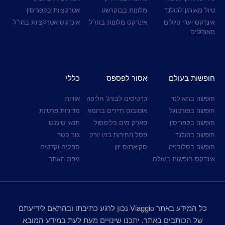
טיול מאורגן להולנד
מלונות בבוקרשט
אטרקציות בקפריסין
אינדקס יעדי טיולים
אינדקס מלונות בחו"ל
אינדקס אטרקציות בחו"ל
מאורגנים
חופשות בעולם
אסור לפספס
כללי
חופשה בתאילנד
כרטיסים לבורג' חליפה
אודות
חופשה בפורטוגל
אוטובוס תיירים ברומא
מדיניות פרטיות
חופשה בקפריסין
פארק מים בלימסול
תנאי שימוש
חופשה בהולנד
פסל החירות בניו יורק
צור קשר
חופשה בסלובניה
סקיאתוס יוון
ספקים וקדטים
אינדקס חופשות בעולם
מפת האתר
כל המידע באתר Viaggio נכון לרגע כתיבתו ובהתאם לידיעתם
של הכותבים באתר. יתכנו שינויים מעת לעת במידע המובא