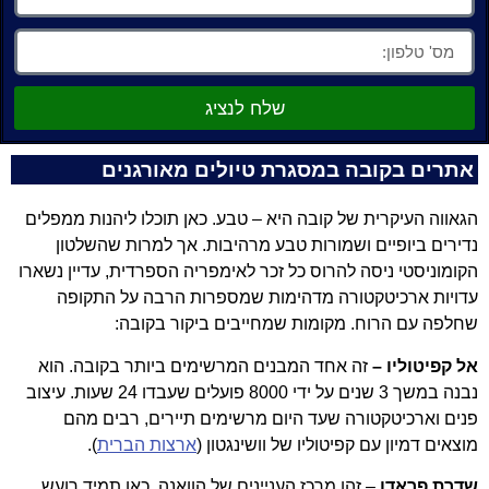
שלח לנציג
אתרים בקובה במסגרת טיולים מאורגנים
הגאווה העיקרית של קובה היא – טבע. כאן תוכלו ליהנות ממפלים
נדירים ביופיים ושמורות טבע מרהיבות. אך למרות שהשלטון
הקומוניסטי ניסה להרוס כל זכר לאימפריה הספרדית, עדיין נשארו
עדויות ארכיטקטורה מדהימות שמספרות הרבה על התקופה
שחלפה עם הרוח. מקומות שמחייבים ביקור בקובה:
אל קפיטוליו –
זה אחד המבנים המרשימים ביותר בקובה. הוא
נבנה במשך 3 שנים על ידי 8000 פועלים שעבדו 24 שעות. עיצוב
פנים וארכיטקטורה שעד היום מרשימים תיירים, רבים מהם
מוצאים דמיון עם קפיטוליו של וושינגטון (
ארצות הברית
).
שדרת פראדו
– זהו מרכז העניינים של הוואנה. כאן תמיד רועש