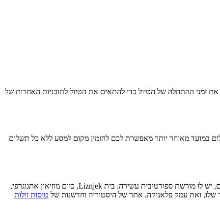
ק את זמני ההתחלה של הטיול כדי להתאים את הטיול לתוכניות האחרות של
ני הסיור לקבלת החזר מלא. בנוסף, האופציה לתשלום במועד מאוחר יותר מאפשרת לכם להזמין מקום למסע ללא כל תשלום
ההיסטוריה של קרניסקה גורה שזורה עמוקות עם המסורות האלפיניות והספורט החורפי שמגדירים את האזור. כאתר סקי ידוע ומארח אירועי גביע העולם, יש לו מורשת ספורטיבית עשירה. בית Liznjek, כיום מוזיאון אתנוגרפי,
ד שלו, ואת עמק פלאניקה, אתר של היסטוריה וחדשנות של
טיסות זולות