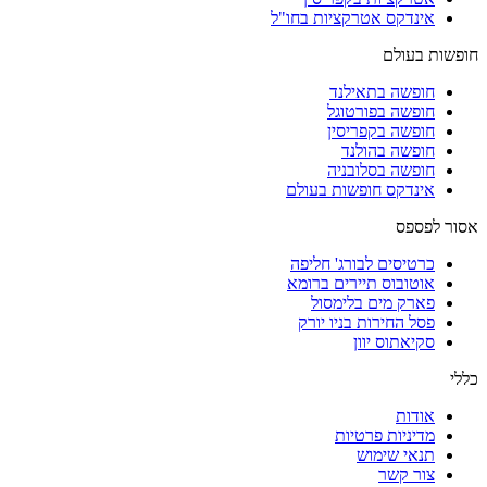
אינדקס אטרקציות בחו"ל
חופשות בעולם
חופשה בתאילנד
חופשה בפורטוגל
חופשה בקפריסין
חופשה בהולנד
חופשה בסלובניה
אינדקס חופשות בעולם
אסור לפספס
כרטיסים לבורג' חליפה
אוטובוס תיירים ברומא
פארק מים בלימסול
פסל החירות בניו יורק
סקיאתוס יוון
כללי
אודות
מדיניות פרטיות
תנאי שימוש
צור קשר