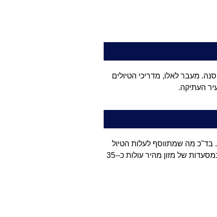
נה. מעבר לאלו, מדריכי הטיולים
יר העתיקה.
ת. בד"כ מה שמתווסף לעלות הטיול
הוא טיפ למדריך וקניות שאתם מבצעים בעצמכם. בסה"כ סלובקיה אינה מדינה יקרה ובהחלט נוח להסתדר בה מבחינה כלכלית. ארוחות במסעדות של מזון מהיר עולות כ-35-