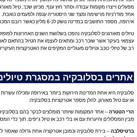
מפעלים וייצרו מקומות עבודה וסחר חוץ ענף. מכיוון שכך, טיול מאו
אחד מודרניות מרשימה ומצד שני היסטוריה ענפה ולפעמים כואבת. 
אירופה, מספר התושבים במדינה נושק לכ-6 מליון כאשר רובם המכריע הם סלובקים קתולים.
טיולים מאורגנים לסלובקיה נהפכו בשלושת השנים האחרונות לפופול
עצמאי בעיקר אשר שוכר רכב ומתאים לעצמו את הטיול בהתאם לאופ
רב של טיולי כוכב וטיולים מעגליים המקיפים את האטרקציות העיקריו
אתרים בסלובקיה במסגרת טיולים
סלובקיה היא אחת המדינות הירוקות ביותר באירופה ומכילה עשרות א
או עם טיול מאורגן. להלן מספר אטרקציות בסלובקיה:
הרי הטטרה
– אחד המקומות שיותר מומלצים לבקר בהם בסלובקיה 
מבין המסלולים והיערות עם או בלי רכב או טיול ג'יפים. תוך כדי המסל
ברטיסלבה
– בירת סלובקיה וכמובן אטרקציה אחת גדולה שאסור ל