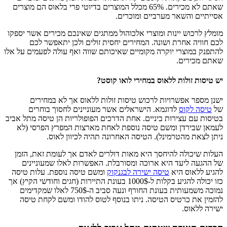
שאתם לא מכירים. 65% מכלל המוצרים בדיוטי פרי בלאוס הם מוצרים
אסייתיים והשאר מערביים ומוכרים.
מומלץ לרכוש יינות ומוצרי אלכוהול ממתגים שאינכם מכירים אשר יספקו
לכם חוויה אחרת ושונה. המחירים יחסית זולים ולכן יתאפשר לכם
להתפנק במוצרי יוקרה מקומיים שאיכותם שווה ואף עולה לפעמים על אלו
שאתם מכירים.
יש טיסות זולות ללאוס במחירי לואו קוסט?
ישנן מספר אפשרויות לרכוש טיסות זולות ללאוס אך לא במחירים
של
טיסה לקוס
לדוגמא. הישראלים אשר מעוניינים לחסוך בוחרים
בטיסות עם עצירות ביניים. אחת הדרכים הפופולריות הן טיסה מתל אביב
לעמאן שבירדן ומשם טיסה נוספת לאחת מארצות המפרץ הפרסי (לא
ניתן לצאת מהטרמינל). הטיסה האחרונה תהיה לכיוון לאוס.
העלות שיכולה להיחסך היא מאות דולרים לאדם אך לעומת זאת, הזמן
של ההגעה ליעד היא ארוכה ומסורבלת. האפשרות לאלו שמעוניינים
להגיע ללאוס היא
טיסה ישירה לבגנקוק
ומשם טיסה נוספת. עלות טיסה
כזו יכולה להגיע בקלות ל-1000$ בעונת התיירות (חגים וחודשי הקיץ) אך
נמוכה משמעותית בעונת החורף ונעה סביב ה-750$ לאלו שמקדימים
להזמין את כרטיס הטיסה. ניתו בנוסף לטוס להודו ומשם לקחת טיסה
ישירה ללאוס.