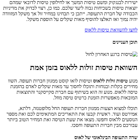
ישירות לבנגקוק ומשם טיסות המשך או לחילופין טיסות לדובאי שמהם
יוצאות טיסות בשכיחות גבוה ליעד שלכם. כמו כן, רצוי לבדוק את מדיניות
הכבודה של חברת התעופה. ייתכן כי תבחינו במחיר זול אך משקל המזוודה
יהיה נמוך ואז תאלצו להוסיף מאות שקלים על הוספת משקל.
לחצו להשוואת טיסות ללאוס
תוכן העניינים
השוואת טיסות זולות ללאוס בזמן אמת
מנוע
טיסות זולות ללאוס
וטיסות לואו קוסט ממגוון חברות תעופה. השוו
מחירים בקלות ובנוחות ותוכלו לחסוך עד מאות שקלים לאדם בהזמנת
טיסה ללאוס. מנוע זה הוא בשיתוף עם חברת סקייסקנר והתוצאות
המובאות מאפשרות הזמנת כרטיס טיסה מוזל.
תוכלו למצוא הצעות ממגוון חברות תעופה החל מלופטנזה, דלתא,
אמירטס ועוד. ראשית קבעו את התאריכים המתאימים לכם ואת מספר
הנוסעים ללאוס וחפשו. מצאו את שעת הטיסה ואת המחיר הטוב ביותר
עבורכם מבין חברות התעופה וחסכו.
שדה התעופה הבינלאומי של לאוס