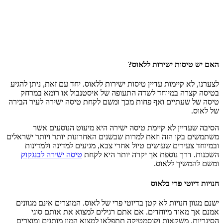
האם יש טיסות ישירות ללאוס?
לצערנו, לא קיימות עדיין טיסות ישירות ללאוס. יחד עם זאת, ניתן להגיע
בטיסה קצרה במיוחד לשדה התעופה של איסטנבול או רומא במרחק
טיסה של שעתיים ואף פחות מכך ומשם לקחת טיסה ישירה לעיר הבירה
של לאוס.
הסיבה שעדיין לא קיימת טיסה ישירה היא מיעוט הנוסעים אשר
משתמשים בקו הזה וזאת למרות שבשנים האחרונות יותר ויותר ישראלים
ובמיוחד צעירים שעושים טיול אחרי צבא, מגיעים למדינה ולמדינות
השכנות. דרך נוספת אך יקרה יותר היא לקחת
טיסה ישירה לבנגקוק
ומשם להמשיך ללאוס.
חנויות דיוטי פרי בלאוס
ישנם מגוון חנויות לא קטן בדיוטי פרי של לאוס. המוצרים אינם מגוונים
אמנם אך מאוד מיוחדים. אם אתם רגילים למצוא את אותם סוגי
הסיגריות, משקאות וקוסמטיקה תתפלאו למצוא המון מותגים ומוצרים