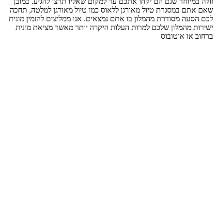
זולה במיוחד שגם הם יקחו אתכם עד למקום שאליו תרצו להגיע. כמובן
שאם אתם במסגרת טיול מאורגן ללאוס כמו טיול מאורגן למלטה, תחכה
לכם הסעה מסודרת מהמלון בו אתם נמצאים. אנו ממליצים להזמין מונית
ישירות מהמלון שלכם למרות העלות היקרה יותר מאשר מציאת מונית
ברחוב או אוטובוס