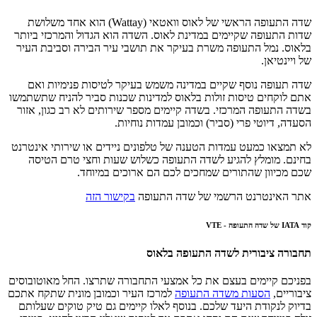
שדה התעופה הראשי של לאוס וואטאי (Wattay) הוא אחד משלושת
שדות התעופה שקיימים במדינת לאוס. השדה הוא הגדול והמרכזי ביותר
בלאוס. נמל התעופה משרת בעיקר את תושבי עיר הבירה וסביבת העיר
של ויינטיאן.
שדה תעופה נוסף שקיים במדינה משמש בעיקר לטיסות פנימיות ואם
אתם לוקחים טיסות זולות בלאוס למדינות שכנות סביר להניח שתשתמשו
בשדה התעופה המרכזי. בשדה קיימים מספר שירותים לא רב כגון, אזור
הסעדה, דיוטי פרי (סביר) וכמובן עמדות נוחיות.
לא תמצאו כמעט עמדות הטענה של טלפונים ניידים או שירותי אינטרנט
בחינם. מומלץ להגיע לשדה התעופה כשלוש שעות וחצי טרם הטיסה
שכם מכיוון שהתורים שמחכים לכם הם ארוכים במיוחד.
אתר האינטרנט הרשמי של שדה התעופה
בקישור הזה
קוד IATA של שדה התעופה - VTE
תחבורה ציבורית לשדה התעופה בלאוס
בפניכם קיימים בעצם את כל אמצעי התחבורה שתרצו. החל מאוטובוסים
ציבוריים,
הסעות משדה התעופה
למרכז העיר וכמובן מונית שתקח אתכם
בדיוק לנקודת היעד שלכם. בנוסף לאלו קיימים גם טיק טוקים שעלותם