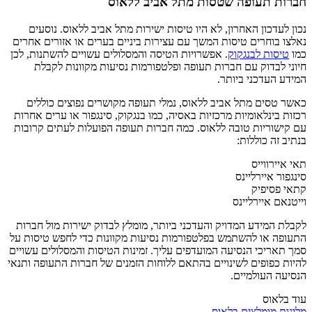
חברות תעופה שטסות מתל אביב ללאוס
נכון לעדכון האחרון, לא היו טיסות ישירות מתל אביב ללאוס. נוסעים
נאלצו בוחרים טיסות המשך עם עצירות ביניים בערים או אזורים אחרים
כמו
טיסות לבנגקוק
. אפשרויות הטיסה והמסלולים עשויים להשתנות, לכן
חיוני לבדוק עם חברות תעופה ופלטפורמות נסיעות מקוונות לקבלת
המידע העדכני ביותר.
כאשר טסים מתל אביב ללאוס, נמלי תעופה מקושרים נפוצים כוללים
רכזות בינלאומיות מרכזיות באסיה, כמו בנגקוק, סינגפור או ערים אחרות
עם קישוריות טובה ללאוס. כמה חברות תעופה הפועלות לעתים קרובות
בנתיב זה כוללות:
תאי איירווייס
סינגפור איירליינס
קתאי פסיפיק
וייטנאם איירליינס
לקבלת המידע המדויק והעדכני ביותר, מומלץ לבדוק ישירות מול חברות
התעופה או להשתמש בפלטפורמות נסיעות מקוונות כדי לחפש טיסות על
סמך תאריכי הנסיעה המועדפים עליך. זמינות הטיסות והמסלולים עשויים
להיות כפופים לשינויים בהתאם ללוחות הזמנים של חברות התעופה ותנאי
הנסיעה העולמיים.
עוד בלאוס
מלונות מומלצים בלאוס