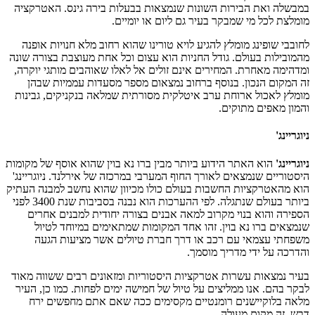
במבשלה ואת הבירות השונות שנמצאות בבעלות בירה גינס. האטרקציה
מומלצת לכל מי שמבקר בעיר גם ליום או יומיים.
לחובבי שופינג מומלץ להגיע לויא טורינו שהוא רחוב מלא חנויות אופנה
מהמובילות בעולם. גודל החניות הוא עצום וכל אחת מעוצבת בצורה שונה
ומדהימה מאחרת. המחירים אינם זולים אל לאלו שאוהבים מותגי יוקרה,
זה המקום הנכון. בנוסף ברחוב נמצאום מספר מסעדות עממיות שבהן
מומלץ לאכול ארוחת ערב איטלקית מסורתית שמלאה בנקניקים, גבינות
והמון מאפים מתוקים.
ניוגריינג'
ניוגריינג'
הוא האתר הידוע ביותר מבין ברו נא בוין שהוא אוסף של מקומות
היסטוריים שנמצאים לאורך החוף המערבי במרכזה של אירלנד. ניוגריינג'
הוא מהאטרקציות החשבות בעולם כולו מכיוון שהוא נחשב למבנה העתיק
ביותר בעולם שנתגלה. לפי ההערכות הוא נבנה בסביבות שנת 3400 לפני
הספירה והוא בנוי מקרוב למאה אבנים בצורה יחודית למבנים אחרים
שנמצאים ברו נא בוין. זהו אחד המקומות שמתאימים במיוחד לטיול
משפחתי עצמאי עם רכב או דרך חברת טיולים אשר מציעות הגעה
והדרכה על ידי מדריך מוסמך.
בעיר נמצאות עשרות אטרקציות היסטוריות ומזאונים רבים ששווה מאוד
לבקר בהם. אנו ממליצים על טיול של חמישה ימים לפחות. כמו כן, העיר
מלאה בלוקיישנים רומנטיים מקסימים ככה שאם אתם מחפשים ירח
דבש, זה מקום מעולה.