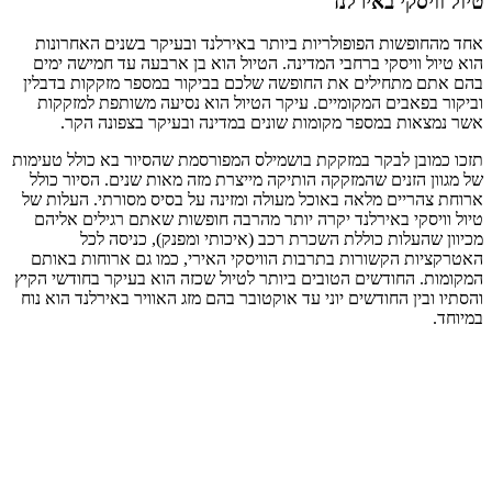
טיול וויסקי באירלנד
אחד מהחופשות הפופולריות ביותר באירלנד ובעיקר בשנים האחרונות
הוא טיול וויסקי ברחבי המדינה. הטיול הוא בן ארבעה עד חמישה ימים
בהם אתם מתחילים את החופשה שלכם בביקור במספר מזקקות בדבלין
וביקור בפאבים המקומיים. עיקר הטיול הוא נסיעה משותפת למזקקות
אשר נמצאות במספר מקומות שונים במדינה ובעיקר בצפונה הקר.
תזכו כמובן לבקר במזקקת בושמילס המפורסמת שהסיור בא כולל טעימות
של מגוון הזנים שהמזקקה הותיקה מייצרת מזה מאות שנים. הסיור כולל
ארוחת צהריים מלאה באוכל מעולה ומזינה על בסיס מסורתי. העלות של
טיול וויסקי באירלנד יקרה יותר מהרבה חופשות שאתם רגילים אליהם
מכיוון שהעלות כוללת השכרת רכב (איכותי ומפנק), כניסה לכל
האטרקציות הקשורות בתרבות הוויסקי האירי, כמו גם ארוחות באותם
המקומות. החודשים הטובים ביותר לטיול שכזה הוא בעיקר בחודשי הקיץ
והסתיו ובין החודשים יוני עד אוקטובר בהם מזג האוויר באירלנד הוא נוח
במיוחד.