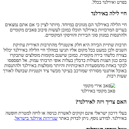
בפרט ואירלנד בכלל.
חיי לילה באירלנד
חיי הלילה באירלנד הם מגוונים במיוחד. מיותר לציין כי אם אתם נמצאים
בערים המרכזיות באירלנד תוכלו כמובן לעשות סיבוב פאבים מקומיים
ולהתנסות במגוון סוגי הבירות והוויסקי המקומיים.
תרבות שתיית הבירה היא חלק אינטגרלי מהתרבות האירית עתיקת
השנים ולכן כמעט בכל מקום אליו תגיעו במהלך חיי הלילה באירלנד יכלול
בצורה כלשהי בירה מקומית. כמובן שישנם מקומות מומלצים שתבקרו
בהם כגון הצגות מעולות בדבלין בעלות אופי תרבותי עמוק. אל תפספסו
לבקר באחת מהמסעדות האיכותיות והיותר מומלצות באירלנד ולהתנסות
באוכל אותנטי מסורתי שמורכב בעיקר מבשר ציד וקטניות שבושלו לאורך
שעות רבות.
פאב מקומי באירלנד
האם צריך ויזה לאירלנד?
בעלי דרכון ישראלי אינם זקוקים לאשרת כניסה או לויזה למטרת חופשה
באירלנד. למידע נוסף, ניתן לבדוק באתר
שגרירות אירלנד בישראל
.