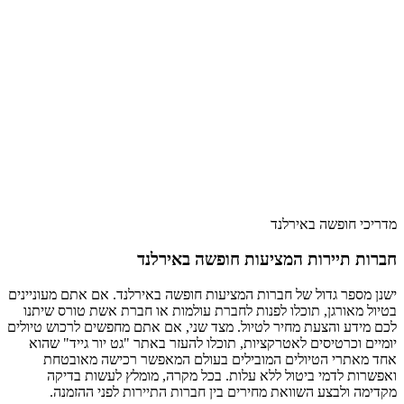
מדריכי חופשה באירלנד
חברות תיירות המציעות חופשה באירלנד
ישנן מספר גדול של חברות המציעות חופשה באירלנד. אם אתם מעוניינים
בטיול מאורגן, תוכלו לפנות לחברת עולמות או חברת אשת טורס שיתנו
לכם מידע והצעת מחיר לטיול. מצד שני, אם אתם מחפשים לרכוש טיולים
יומיים וכרטיסים לאטרקציות, תוכלו להעזר באתר "גט יור גייד" שהוא
אחד מאתרי הטיולים המובילים בעולם המאפשר רכישה מאובטחת
ואפשרות לדמי ביטול ללא עלות. בכל מקרה, מומלץ לעשות בדיקה
מקדימה ולבצע השוואת מחירים בין חברות התיירות לפני ההזמנה.