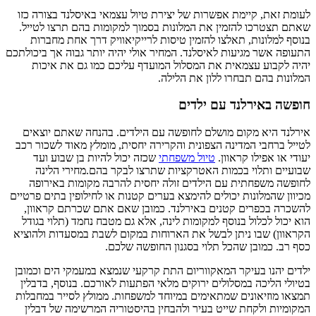
לעומת זאת, קיימת אפשרות של יצירת טיול עצמאי באיסלנד בצורה כזו
שאתם תצטרכו להזמין את המלונות בסמוך למקומות בהם תרצו לטייל.
בנוסף למלונות, תאלצו להזמין טיסות לרייקיאוויק דרך אחת מחברות
התעופה אשר מגיעות לאיסלנד. המחיר אולי יהיה יותר גבוה אך ביכולתכם
יהיה לקבוע עצמאית את המסלול המועדף עליכם כמו גם את איכות
המלונות בהם תבחרו ללון את הלילה.
חופשה באירלנד עם ילדים
אירלנד היא מקום מושלם לחופשה עם הילדים. בהנחה שאתם יוצאים
לטייל ברחבי המדינה הצפונית והקרירה יחסית, מומלץ מאוד לשכור רכב
יעודי או אפילו קראוון.
טיול משפחתי
שכזה יכול להיות בן שבוע ועד
שבועיים ותלוי בכמות האטרקציות שתרצו לבקר בהם.מחירי הלינה
לחופשה משפחתית עם הילדים זולה יחסית להרבה מקומות באירופה
מכיוון שהמלונות יכולים להימצא בערים קטנות או לחילופין בתים פרטיים
להשכרה בכפרים קטנים באירלנד. כמובן שאם אתם שכרתם קראוון,
הוא יכול לכלול בנוסף למקומות לינה, אלא גם מטבח נחמד (תלוי בגודל
הקראוון) שבו ניתן לבשל את הארוחות במקום לשבת במסעדות ולהוציא
כסף רב. כמובן שהכל תלוי בסגנון החופשה שלכם.
ילדים יהנו בעיקר המאקווריום התת קרקעי שנמצא במעמקי הים וכמובן
בטיולי הליכה במסלולים ירוקים מלאי הפתעות לאורכם. בנוסף, בדבלין
תמצאו מוזיאונים שמתאימים במיוחד למשפחות. ממולץ לסייר במחבלות
המקומיות ולקחת שייט בעיר ולהבחין בהיסטוריה המרשימה של דבלין