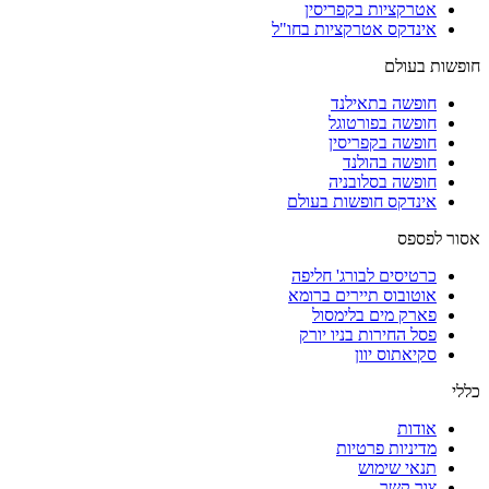
אטרקציות בקפריסין
אינדקס אטרקציות בחו"ל
חופשות בעולם
חופשה בתאילנד
חופשה בפורטוגל
חופשה בקפריסין
חופשה בהולנד
חופשה בסלובניה
אינדקס חופשות בעולם
אסור לפספס
כרטיסים לבורג' חליפה
אוטובוס תיירים ברומא
פארק מים בלימסול
פסל החירות בניו יורק
סקיאתוס יוון
כללי
אודות
מדיניות פרטיות
תנאי שימוש
צור קשר