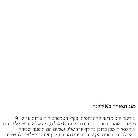
רייקיאוויק מזג האוויר לשבוע הקרוב
מזג האוויר באירלנד
אירלנד היא מדינה קרה יחסית. בקיץ הטמפרטורות עולות עד ל +19
מעלות, אומנם בחורף הן יורדת רק עד 8 מעלות, מה שלא אופייני למדינות
אירופאיות שכן ברובן בחורף יורד שלג. גשמים הם תופעה שכיחה
באירלנד גם בעונת הקיץ וגם בעונת החורף, לכן אנחנו ממליצים להצטייד