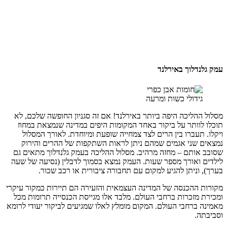
עמק גלנדלוך באירלנד
גידולי כשות ומרעה
מסלול ההליכה היפה ביותר באירלנד! אם זה סגניון החופשה שלכם, לא
תוכלו לוותר על ביקור באחד המקומות היפים במדינה שנמצאת במחוז
ויקלו. תעברו בין הרים לצד צמחייה שופעת ומיוחדת. לאורך המסלול
נמצאים שני אגמים שמהם ניתן לראות השתקפות של ההרים והירוק
שסובב אותם – מחזה מרהיב. מסלול ההליכה בעמק גלנדלוך מתאים גם
לילדים ואורך מספר שעות. העמק נמצא בסמוך לדבלין (נסיעה של שעה
בערך), וניתן להגיע למקום עם תחבורה ציבורית או רכב שכור.
מקורות ההכנסה של המדינה העצמאית והזעירה הם תיירות כמקור עיקרי
ומכירת מזכרות ברחבי העולם. מלבד אלו מגייסת הכנסייה תרומות מכל
מאמינה ברחבי העולם. המקום מומלץ לאלו שמגיעים לביקור יעודי לרומא
וסביבתה.