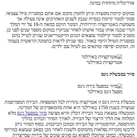
אדריכלית מיוחדת במינה.
במקום קיימת מסעדה וניתן להזמין מקום אם אתם במסגרת טיול עצמאי.
סמוך למנזר קיימת כנסייה שנכון לשנים האחרונים אינה פעילה אך
משמשת כאטרקציה תיירותית. המנזר הוקם במאה ה-19 על ידי המלך
הנרי שבנה אותו עבור אישתו לאחר שביקרו במקום מספר שנים לפני כן.
מסביב למנזר קיילמור נמצאים הגנים הויקטוריאנים שניתן לטייל בהם
במסגרת הטיול היומי באזור. כפי שניתן לראות בתמונה הראשית בעמוד
זה, המקום יפייפה ומתאים גם לטיול עם ילדים.
אטרקציות באירלנד
סיור במבשלת גינס
מפעל גינס באירלנד
מבשלת בירת גינס זו אטרקציה נהדרת לכל המשפחה. הבירה המפורסמת
שנוצרה בשנת 1759 באירלנד היא אחת מהמאפיינים של המדינה.
המבשלה נמצאת בעיר הבירה דבלין והיא מציעה
סיור במפעל גינס
מלא
המלווה את הליך הייצור של הבירה. לאורך הסיור תבחינו בהליך
ההתססה, ההיסטוריה של הבירה וכמובן הביקבוק. בסוף הסיור ניתן
לרכשו מזכרות נפלאות מהמקום ולשבת לאחר מכן בפאב שנמצא במרתף
המבשלה. כמובן שתוכלו למצוא גם סוגים שונים של בירות שמייצרות