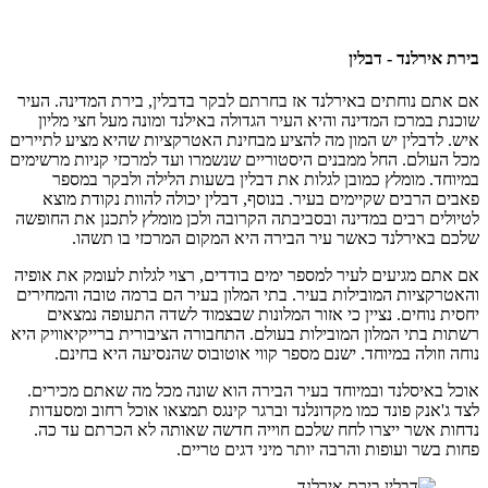
בירת אירלנד - דבלין
אם אתם נוחתים באירלנד אז בחרתם לבקר בדבלין, בירת המדינה. העיר
שוכנת במרכז המדינה והיא העיר הגדולה באילנד ומונה מעל חצי מליון
איש. לדבלין יש המון מה להציע מבחינת האטרקציות שהיא מציע לתיירים
מכל העולם. החל ממבנים היסטוריים שנשמרו ועד למרכזי קניות מרשימים
במיוחד. מומלץ כמובן לגלות את דבלין בשעות הלילה ולבקר במספר
פאבים הרבים שקיימים בעיר. בנוסף, דבלין יכולה להוות נקודת מוצא
לטיולים רבים במדינה ובסביבתה הקרובה ולכן מומלץ לתכנן את החופשה
שלכם באירלנד כאשר עיר הבירה היא המקום המרכזי בו תשהו.
אם אתם מגיעים לעיר למספר ימים בודדים, רצוי לגלות לעומק את אופיה
והאטרקציות המובילות בעיר. בתי המלון בעיר הם ברמה טובה והמחירים
יחסית נוחים. נציין כי אזור המלונות שבצמוד לשדה התעופה נמצאים
רשתות בתי המלון המובילות בעולם. התחבורה הציבורית ברייקיאוויק היא
נוחה וזולה במיוחד. ישנם מספר קווי אוטובוס שהנסיעה היא בחינם.
אוכל באיסלנד ובמיוחד בעיר הבירה הוא שונה מכל מה שאתם מכירים.
לצד ג'אנק פונד כמו מקדונלנד וברגר קינגס תמצאו אוכל רחוב ומסעדות
נדחות אשר ייצרו לחח שלכם חוייה חדשה שאותה לא הכרתם עד כה.
פחות בשר ועופות והרבה יותר מיני דגים טריים.