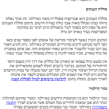
סוללת הענקים
סוללת הענקים הוא אטרקציה פופולרית מאוד באירלנד. זהו אתר גאלוגי
מיוחד במינו שכולל מאות אבני בזלת בצורת חרטום. מיקום סוללת הענקים
הוא על שפת הים בסמוך לעיר בושמילס וניתן לבקר גם במזקקה
המפורסמת בעיר באותו יום טיול.
המקום הוכרז כאשר לשימור ומורשת של אונסקו לפני מספר שנים ומאז
הפך ליעד מבוקש לרבים מהתיירים המבקרים באירלנד. ניתן להגיע לאזור
עם רכב שכור ולהעביר את היום באזור המקסים הזה. אם אתם במסגרת
של טיול מאורגן, סביר מאוד להניח כי כחלק ממסלול הטיול יעבור באזור.
אין כמעט טיול עצמאי או מאורגן של כוללים את דרך היין מעצם היופי
והייחודיות של המקום. בביקור ביקבים תוכלו לשמוע מהמארחים את
שיטת הגידול ושימור איכות היין. לכל יקב ישנה מגבלה של כמות הדונמים
עליהם ניתן לגדל את הגפנים ולכן המגדלים מנסים לשפר את איכותו
לאורך השנים. מומלץ בחום.
לרכישת כרטיסים לטיול לסוללת הענק
.
מנזר קיילמור
מנזר קיילמור הוא בין המקומות הידועים באירלנד. המנזר שהוקם למרגלות
הנהר הוא אבן שואבת לתיירים מכל העולם אשר מגיעים לצורך
חופשה
משפחתית
באירלנד. המנזר בנוי מעשרות מבנים המעוצבים בצורה