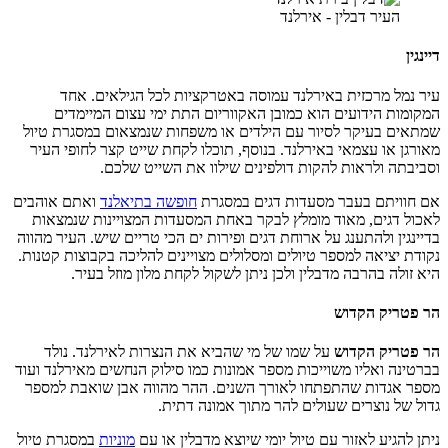
העיר דבלין - אירלנד
דיינגין
עיר נמל מרכזית באירלנד עמוסה באטרקציות לכל הגילאים. אחד
המקומות הידועים הוא כמובן האקווריום התת ימי עצום המיימדים
שמתאים בעיקר לסיור עם הילדים או משפחות שנמצאום במסגרת טיול
מאורגן או עצמאי באירלנד. בנוסף, תוכלו לקחת שייט קצר לחופי העיר
וסביבתה ולראות להקות דולפינים שילוו את השייט שלכם.
אם חוויתם בעבר מסעדות דגים במסגרת
חופשה בתיאלנד
ואתם אוהבים
לאכול דגים, מאוד מומלץ לבקר באחת המסעדות המצויינות שנמצאות
בדיינגין ולהתענג על ארוחת דגים ופירות ים הכי טריים שיש. העיר מהווה
נקודת יציאה למספר טיולים ומסלולים מצויינים להליכה בקבוצות קטנות.
היא זולה בהרבה מדבלין ולכן ניתן לשקול לקחת מלון מוזל בעיר.
הר פטריק הקדוש
הר פטריק הקדוש
על שמו של מי שהביא את הנצרות לאירלנד. נולד
בברטינה ואליו משוייכות מספר אמונות כמו סילוק הנחשים מאירלנד ועוד
מספר אגדות שהתפתחו לאורך השנים. ההר מהווה אבן שואבת למספר
גדול של נוצרים שעולים להר מתוך אמונה דתית.
ניתן להגיע לאזור עם טיול יומי שיוצא מדבלין או עם
מוניות
במסגרת טיול