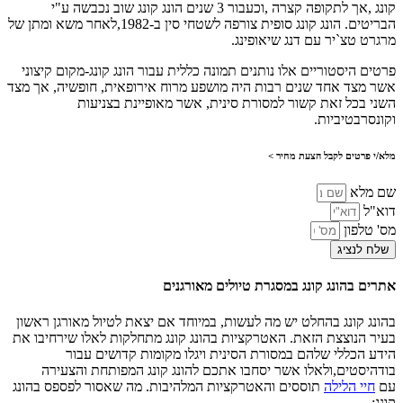
קונג ,אך לתקופה קצרה ,וכעבור 3 שנים הונג קונג שוב נכבשה ע"י
הבריטים. הונג קונג סופית צורפה לשטחי סין ב-1982,לאחר משא ומתן של
מרגרט טצ`יר עם דנג שיאופינג.
פרטים היסטוריים אלו נותנים תמונה כללית עבור הונג קונג-מקום קיצוני
אשר מצד אחד שנים רבות היה מושפע מרוח אירופאית, חופשיה, אך מצד
השני בכל זאת קשור למסורת סינית, אשר מאופיינת בצניעות
וקונסרבטיביות.
מלא/י פרטים לקבל הצעת מחיר >
שם מלא
דוא"ל
מס' טלפון
שלח לנציג
אתרים בהונג קונג במסגרת טיולים מאורגנים
בהונג קונג בהחלט יש מה לעשות, במיוחד אם יצאת לטיול מאורגן ראשון
בעיר הנוצצת הזאת. האטרקציות בהונג קונג מתחלקות לאלו שירחיבו את
הידע הכללי שלהם במסורת הסינית ויגלו מקומות קדושים עבור
בודהיסטים,ולאלו אשר יסחבו אתכם להונג קונג המפותחת והצעירה
עם
חיי הלילה
תוססים והאטרקציות המלהיבות. מה שאסור לפספס בהונג
קונג: