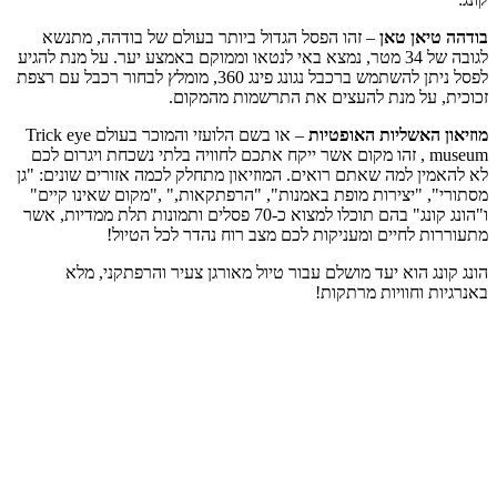
בודהה טיאן טאן
– זהו הפסל הגדול ביותר בעולם של בודהה, מתנשא
לגובה של 34 מטר, נמצא באי לנטאו וממוקם באמצע יער. על מנת להגיע
לפסל ניתן להשתמש ברכבל נגונג פינג 360, מומלץ לבחור רכבל עם רצפת
זכוכית, על מנת להעצים את התרשמות מהמקום.
מוזיאון האשליות האופטיות
– או בשם הלועזי והמוכר בעולם Trick eye
museum , זהו מקום אשר ייקח אתכם לחוויה בלתי נשכחת ויגרום לכם
לא להאמין למה שאתם רואים. המוזיאון מתחלק לכמה אזורים שונים: "גן
מסתורי", "יצירות מופת באמנות", "הרפתקאות," ,"מקום שאינו קיים"
ו"הונג קונג" בהם תוכלו למצוא כ-70 פסלים ותמונות תלת ממדיות, אשר
מתעוררות לחיים ומעניקות לכם מצב רוח נהדר לכל הטיול!
הונג קונג הוא יעד מושלם עבור טיול מאורגן צעיר והרפתקני, מלא
באנרגיות וחוויות מרתקות!