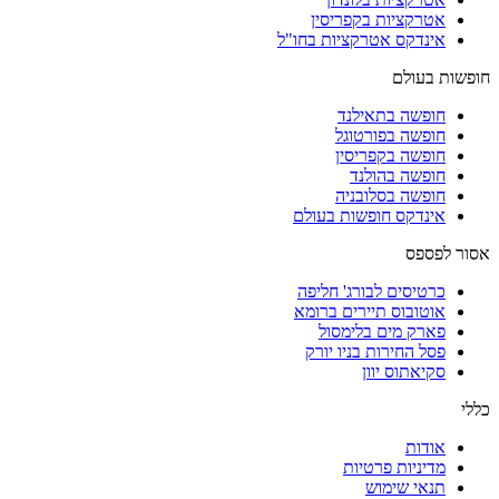
אטרקציות בקפריסין
אינדקס אטרקציות בחו"ל
חופשות בעולם
חופשה בתאילנד
חופשה בפורטוגל
חופשה בקפריסין
חופשה בהולנד
חופשה בסלובניה
אינדקס חופשות בעולם
אסור לפספס
כרטיסים לבורג' חליפה
אוטובוס תיירים ברומא
פארק מים בלימסול
פסל החירות בניו יורק
סקיאתוס יוון
כללי
אודות
מדיניות פרטיות
תנאי שימוש