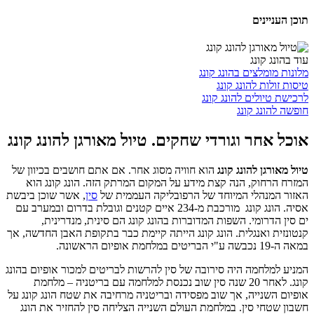
תוכן העניינים
עוד בהונג קונג
מלונות מומלצים בהונג קונג
טיסות זולות להונג קונג
לרכישת טיולים להונג קונג
חופשה להונג קונג
אוכל אחר וגורדי שחקים. טיול מאורגן להונג קונג
טיול מאורגן להונג קונג
הוא חוויה מסוג אחר. אם אתם חושבים בכיוון של
המזרח הרחוק, הנה קצת מידע על המקום המרתק הזה. הונג קונג הוא
האזור המנהלי המיוחד של הרפובליקה העממית של
סין
, אשר שוכן ביבשת
אסיה. הונג קונג מורכבת מ-234 איים קטנים וגובלת בדרום ובמערב עם
ים סין הדרומי. השפות המדוברות בהונג קונג הם סינית, מנדרינית,
קנטונזית ואנגלית. הונג קונג הייתה קיימת כבר בתקופת האבן החדשה, אך
במאה ה-19 נכבשה ע"י הבריטים במלחמת אופיום הראשונה.
המניע למלחמה היה סירובה של סין להרשות לבריטים למכור אופיום בהונג
קונג. לאחר 20 שנה סין שוב נכנסת למלחמה עם בריטניה – מלחמת
אופיום השנייה, אך שוב מפסידה ובריטניה מרחיבה את שטח הונג קונג על
חשבון שטחי סין. במלחמת העולם השנייה הצליחה סין להחזיר את הונג