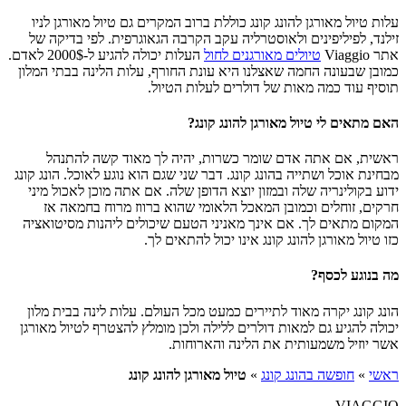
עלות טיול מאורגן להונג קונג כוללת ברוב המקרים גם טיול מאורגן לניו
זילנד, לפיליפינים ולאוסטרליה עקב הקרבה הגאוגרפית. לפי בדיקה של
אתר Viaggio
טיולים מאורגנים לחול
העלות יכולה להגיע ל-2000$ לאדם.
כמובן שבעונה החמה שאצלנו היא עונת החורף, עלות הלינה בבתי המלון
תוסיף עוד כמה מאות של דולרים לעלות הטיול.
האם מתאים לי טיול מאורגן להונג קונג?
ראשית, אם אתה אדם שומר כשרות, יהיה לך מאוד קשה להתנהל
מבחינת אוכל ושתייה בהונג קונג. דבר שני שגם הוא נוגע לאוכל. הונג קונג
ידוע בקולינריה שלה ובמזון יוצא הדופן שלה. אם אתה מוכן לאכול מיני
חרקים, זוחלים וכמובן המאכל הלאומי שהוא ברווז מרוח בחמאה אז
המקום מתאים לך. אם אינך מאניני הטעם שיכולים ליהנות מסיטואציה
כזו טיול מאורגן להונג קונג אינו יכול להתאים לך.
מה בנוגע לכסף?
הונג קונג יקרה מאוד לתיירים כמעט מכל העולם. עלות לינה בבית מלון
יכולה להגיע גם למאות דולרים ללילה ולכן מומלץ להצטרף לטיול מאורגן
אשר יוזיל משמעותית את הלינה והארוחות.
ראשי
»
חופשה בהונג קונג
»
טיול מאורגן להונג קונג
VIAGGIO